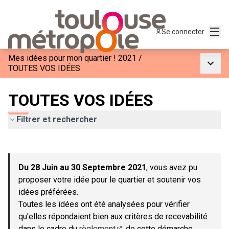
Menu
Se connecter
Mes idées pour mon quartier ! 2021
/
Menu p
TOUTES VOS IDÉES
TOUTES VOS IDÉES
Filtrer et rechercher
Passer la carte
Leaflet
|
©
OpenStreetMap
contributors
L'élément suivant est une carte qui présente les éléments de c
+
Du 28 Juin au 30 Septembre 2021
, vous avez pu
−
proposer votre idée pour le quartier et soutenir vos
idées préférées.
Toutes les idées ont été analysées pour vérifier
qu'elles répondaient bien aux critères de recevabilité
dans le cadre du
règlement
de cette démarche