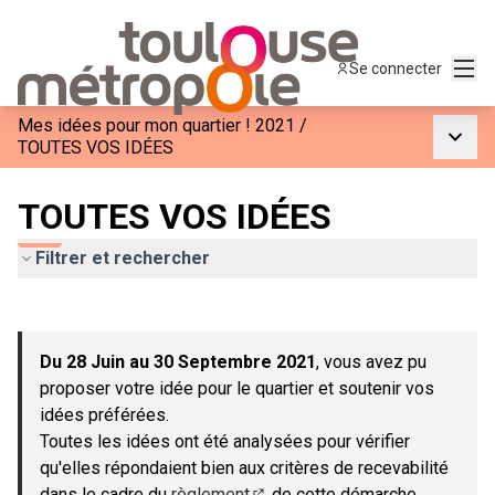
Menu
Se connecter
Mes idées pour mon quartier ! 2021
/
Menu p
TOUTES VOS IDÉES
TOUTES VOS IDÉES
Filtrer et rechercher
Passer la carte
Leaflet
|
©
OpenStreetMap
contributors
L'élément suivant est une carte qui présente les éléments de c
+
Du 28 Juin au 30 Septembre 2021
, vous avez pu
−
proposer votre idée pour le quartier et soutenir vos
idées préférées.
Toutes les idées ont été analysées pour vérifier
qu'elles répondaient bien aux critères de recevabilité
dans le cadre du
règlement
de cette démarche