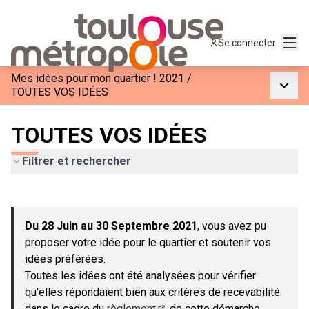
Menu
Se connecter
Mes idées pour mon quartier ! 2021
/
Menu p
TOUTES VOS IDÉES
TOUTES VOS IDÉES
Filtrer et rechercher
Passer la carte
Leaflet
|
©
OpenStreetMap
contributors
L'élément suivant est une carte qui présente les éléments de c
+
Du 28 Juin au 30 Septembre 2021
, vous avez pu
−
proposer votre idée pour le quartier et soutenir vos
idées préférées.
Toutes les idées ont été analysées pour vérifier
qu'elles répondaient bien aux critères de recevabilité
dans le cadre du
règlement
de cette démarche