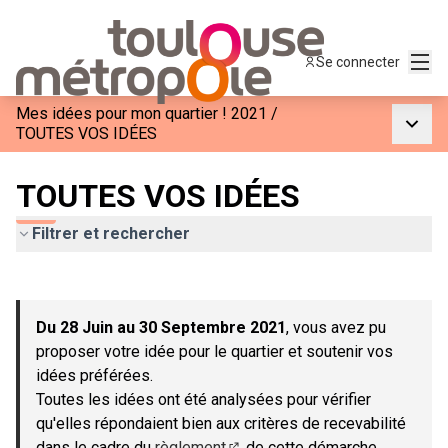
Menu
Se connecter
Mes idées pour mon quartier ! 2021
/
Menu p
TOUTES VOS IDÉES
TOUTES VOS IDÉES
Filtrer et rechercher
Passer la carte
Leaflet
|
©
OpenStreetMap
contributors
L'élément suivant est une carte qui présente les éléments de c
+
Du 28 Juin au 30 Septembre 2021
, vous avez pu
−
proposer votre idée pour le quartier et soutenir vos
idées préférées.
Toutes les idées ont été analysées pour vérifier
qu'elles répondaient bien aux critères de recevabilité
dans le cadre du
règlement
de cette démarche