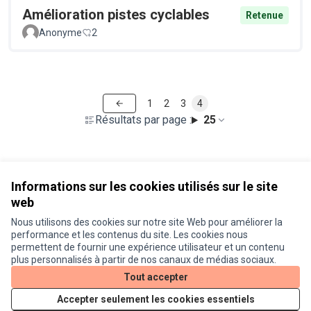
Amélioration pistes cyclables
Retenue
Anonyme
2
1
2
3
4
Résultats par page :
25
Voir toutes les propositions retirées
Informations sur les cookies utilisés sur le site
web
Nous utilisons des cookies sur notre site Web pour améliorer la
Conditions d'utilisation
performance et les contenus du site. Les cookies nous
Paramètres des cookies
permettent de fournir une expérience utilisateur et un contenu
Je participe ! sur X
Je participe ! sur Facebook
Je participe ! sur Instagram
plus personnalisés à partir de nos canaux de médias sociaux.
(Lien externe)
(Lien externe)
(Lien externe)
Tout accepter
Accepter seulement les cookies essentiels