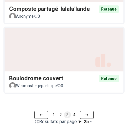
Composte partagé 'lalala'lande
Retenue
Anonyme
0
Boulodrome couvert
Retenue
Webmaster jeparticipe
0
1
2
3
4
Résultats par page :
25