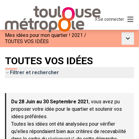
Menu
Se connecter
Mes idées pour mon quartier ! 2021
/
Menu p
TOUTES VOS IDÉES
TOUTES VOS IDÉES
Filtrer et rechercher
Passer la carte
Leaflet
|
©
OpenStreetMap
contributors
L'élément suivant est une carte qui présente les éléments de c
+
Du 28 Juin au 30 Septembre 2021
, vous avez pu
−
proposer votre idée pour le quartier et soutenir vos
idées préférées.
Toutes les idées ont été analysées pour vérifier
qu'elles répondaient bien aux critères de recevabilité
dans le cadre du
règlement
de cette démarche