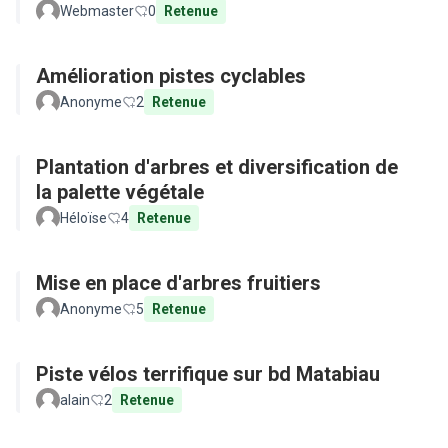
Webmaster
0
Retenue
Amélioration pistes cyclables
Anonyme
2
Retenue
Plantation d'arbres et diversification de
la palette végétale
Héloïse
4
Retenue
Mise en place d'arbres fruitiers
Anonyme
5
Retenue
Piste vélos terrifique sur bd Matabiau
alain
2
Retenue