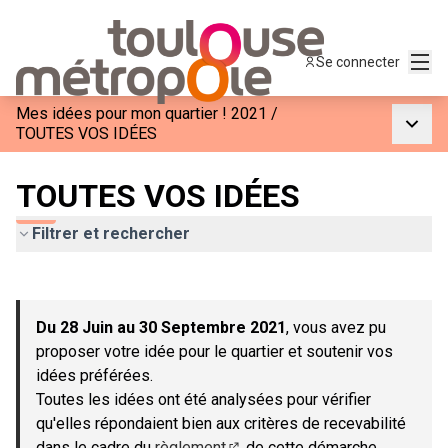
Menu
Se connecter
Mes idées pour mon quartier ! 2021
/
Menu p
TOUTES VOS IDÉES
TOUTES VOS IDÉES
Filtrer et rechercher
Passer la carte
Leaflet
|
©
OpenStreetMap
contributors
L'élément suivant est une carte qui présente les éléments de c
+
Du 28 Juin au 30 Septembre 2021
, vous avez pu
−
proposer votre idée pour le quartier et soutenir vos
idées préférées.
Toutes les idées ont été analysées pour vérifier
qu'elles répondaient bien aux critères de recevabilité
dans le cadre du
règlement
de cette démarche