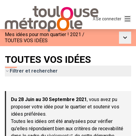
Menu
Se connecter
Mes idées pour mon quartier ! 2021
/
Menu p
TOUTES VOS IDÉES
TOUTES VOS IDÉES
Filtrer et rechercher
Passer la carte
Leaflet
|
©
OpenStreetMap
contributors
L'élément suivant est une carte qui présente les éléments de c
+
Du 28 Juin au 30 Septembre 2021
, vous avez pu
−
proposer votre idée pour le quartier et soutenir vos
idées préférées.
Toutes les idées ont été analysées pour vérifier
qu'elles répondaient bien aux critères de recevabilité
dans le cadre du
règlement
de cette démarche