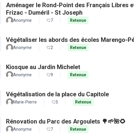
Aménager le Rond-Point des Français Libres et 
Frizac - Duméril - St Joseph
Anonyme
7
Retenue
Végétaliser les abords des écoles Marengo-Pé
Anonyme
2
Retenue
Kiosque au Jardin Michelet
Anonyme
9
Retenue
Végétalisation de la place du Capitole
Marie-Pierre
5
Retenue
Rénovation du Parc des Argoulets 🌳🌱🌺🌻
Anonyme
7
Retenue