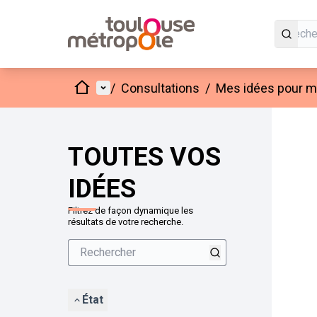
Accueil
Menu principal
/
Consultations
/
Mes idées pour mo
Passer
L'élément
+
−
TOUTES VOS
IDÉES
Filtrez de façon dynamique les
résultats de votre recherche.
État