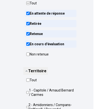
Tout
En attente de réponse
Retirée
Retenue
En cours d'évaluation
Non retenue
Territoire
Tout
1 - Capitole / Arnaud Bernard
/ Carmes
2 - Amidonniers / Compans-