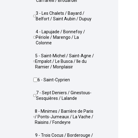
Caffarelli / Brouardel
3 - Les Chalets / Bayard /
Belfort / Saint Aubin / Dupuy
4 - Lapujade / Bonnefoy /
Périole / Marengo / La
Colonne
5 - Saint-Michel / Saint-Agne /
Empalot / Le Busca / Ile du
Ramier / Monplaisir
6 - Saint-Cyprien
7 - Sept Deniers / Ginestous-
Sesquières / Lalande
8 - Minimes / Barrière de Paris
/ Ponts-Jumeaux / La Vache /
Raisins / Fondeyre
9 - Trois Cocus / Borderouge /