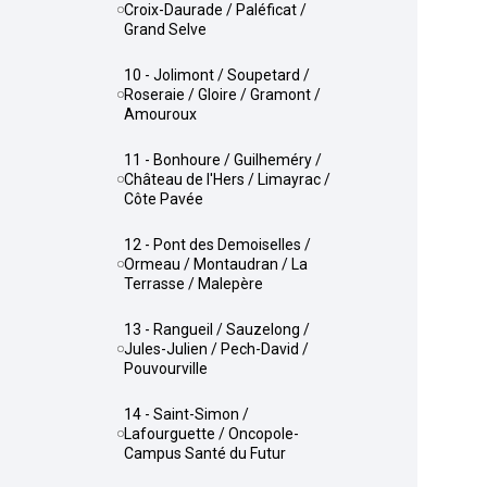
Croix-Daurade / Paléficat /
Grand Selve
10 - Jolimont / Soupetard /
Roseraie / Gloire / Gramont /
Amouroux
11 - Bonhoure / Guilheméry /
Château de l'Hers / Limayrac /
Côte Pavée
12 - Pont des Demoiselles /
Ormeau / Montaudran / La
Terrasse / Malepère
13 - Rangueil / Sauzelong /
Jules-Julien / Pech-David /
Pouvourville
14 - Saint-Simon /
Lafourguette / Oncopole-
Campus Santé du Futur