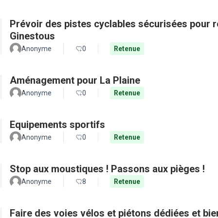
Prévoir des pistes cyclables sécurisées pour re
Ginestous
Anonyme
0
Retenue
Aménagement pour La Plaine
Anonyme
0
Retenue
Equipements sportifs
Anonyme
0
Retenue
Stop aux moustiques ! Passons aux pièges !
Anonyme
8
Retenue
Faire des voies vélos et piétons dédiées et bie