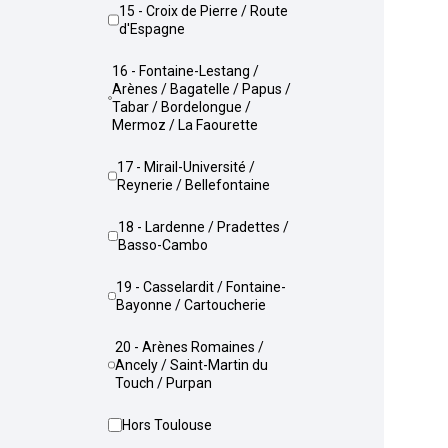
15 - Croix de Pierre / Route
d'Espagne
16 - Fontaine-Lestang /
Arènes / Bagatelle / Papus /
Tabar / Bordelongue /
Mermoz / La Faourette
17 - Mirail-Université /
Reynerie / Bellefontaine
18 - Lardenne / Pradettes /
Basso-Cambo
19 - Casselardit / Fontaine-
Bayonne / Cartoucherie
20 - Arènes Romaines /
Ancely / Saint-Martin du
Touch / Purpan
Hors Toulouse