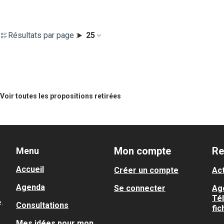
Résultats par page :
25
Voir toutes les propositions retirées
Mon compte
Re
Menu
Accueil
Créer un compte
Act
Agenda
Se connecter
Ag
Té
.
Consultations
fic
Mes idées pour mon