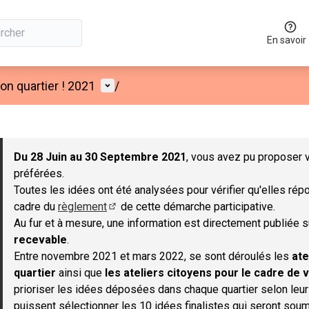
En savoir
Menu utilisateur
n quartier ! 2021
/
 la carte
 suivant est une carte qui présente les éléments de cette page co
Du 28 Juin au 30 Septembre 2021
, vous avez pu proposer v
préférées.
Toutes les idées ont été analysées pour vérifier qu'elles répo
cadre du
règlement
de cette démarche participative.
(S'ouvre dans un nouvel onglet)
Au fur et à mesure, une information est directement publiée 
recevable
.
Entre novembre 2021 et mars 2022, se sont déroulés les
ate
quartier
ainsi que
les ateliers citoyens pour le cadre de v
prioriser les idées déposées dans chaque quartier selon leu
puissent sélectionner les 10 idées finalistes qui seront soum