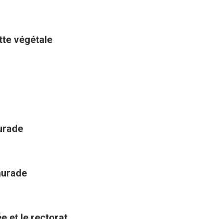
ette végétale
aurade
aurade
e et le rectorat