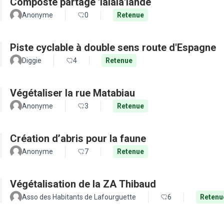
Composte partagé 'lalala'lande
Anonyme
0
Retenue
Piste cyclable à double sens route d'Espagne
Diggie
4
Retenue
Végétaliser la rue Matabiau
Anonyme
3
Retenue
Création d’abris pour la faune
Anonyme
7
Retenue
Végétalisation de la ZA Thibaud
Asso des Habitants de Lafourguette
6
Retenu