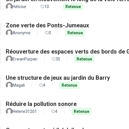
Héloïse
10
Retenue
Zone verte des Ponts-Jumeaux
Anonyme
0
Retenue
Réouverture des espaces verts des bords de 
ErwanPurpan
35
Retenue
Une structure de jeux au jardin du Barry
Magali
4
Retenue
Réduire la pollution sonore
Helene31201
4
Retenue