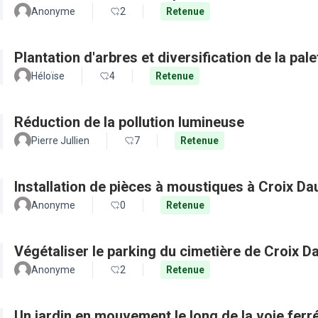
Anonyme
2
Retenue
Plantation d'arbres et diversification de la pal
Héloïse
4
Retenue
Réduction de la pollution lumineuse
Pierre Jullien
7
Retenue
Installation de pièces à moustiques à Croix D
Anonyme
0
Retenue
Végétaliser le parking du cimetière de Croix D
Anonyme
2
Retenue
Un jardin en mouvement le long de la voie ferré