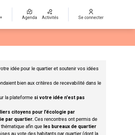
 +
Agenda
Activités
Se connecter
Leaflet
|
©
OpenStreetMap
contributors
mme des points de carte. L'élément peut être utilisé avec un lect
otre idée pour le quartier et soutenir vos idées
ndaient bien aux critères de recevabilité dans le
sur la plateforme
si votre idée n'est pas
liers citoyens pour l’écologie par
ie par quartier.
Ces rencontres ont permis de
r thématique afin que
les bureaux de quartier
ises au vote des habitants par quartier (dont la