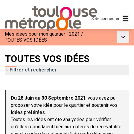
Menu
Se connecter
Mes idées pour mon quartier ! 2021
/
Menu p
TOUTES VOS IDÉES
TOUTES VOS IDÉES
Filtrer et rechercher
Passer la carte
Leaflet
|
©
OpenStreetMap
contributors
L'élément suivant est une carte qui présente les éléments de c
+
Du 28 Juin au 30 Septembre 2021
, vous avez pu
−
proposer votre idée pour le quartier et soutenir vos
idées préférées.
Toutes les idées ont été analysées pour vérifier
qu'elles répondaient bien aux critères de recevabilité
dans le cadre du
règlement
de cette démarche