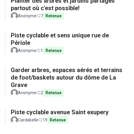
Planter des arbres et jardins partagés
partout où c'est possible!
Anonyme
7
Retenue
Piste cyclable et sens unique rue de
Périole
Anonyme
1
Retenue
Garder arbres, espaces aérés et terrains
de foot/baskets autour du dôme de La
Grave
Anonyme
2
Retenue
Piste cyclable avenue Saint exupery
Cardabelle
19
Retenue