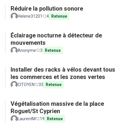
Réduire la pollution sonore
Helene31201
4
Retenue
Éclairage nocturne à détecteur de
mouvements
Anonyme
3
Retenue
Installer des racks à vélos devant tous
les commerces et les zones vertes
CITOYEN
33
Retenue
Végétalisation massive de la place
Roguet/St Cyprien
LaurentM
19
Retenue