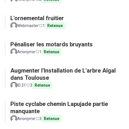
L'ornemental fruitier
Webmaster
1
Retenue
Pénaliser les motards bruyants
Anonyme
1
Retenue
Augmenter l'Installation de L'arbre Algal
dans Toulouse
ID.31
3
Retenue
Piste cyclabe chemin Lapujade partie
manquante
Anonyme
3
Retenue