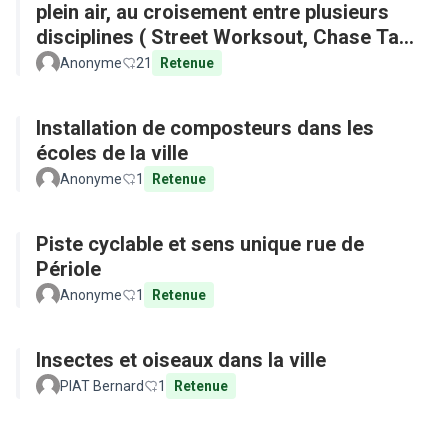
plein air, au croisement entre plusieurs
disciplines ( Street Worksout, Chase Tag,
Parkour)
Anonyme
21
Retenue
Installation de composteurs dans les
écoles de la ville
Anonyme
1
Retenue
Piste cyclable et sens unique rue de
Périole
Anonyme
1
Retenue
Insectes et oiseaux dans la ville
PIAT Bernard
1
Retenue