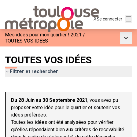
Menu
Se connecter
Mes idées pour mon quartier ! 2021
/
Menu p
TOUTES VOS IDÉES
TOUTES VOS IDÉES
Filtrer et rechercher
Passer la carte
Leaflet
|
©
OpenStreetMap
contributors
L'élément suivant est une carte qui présente les éléments de c
+
Du 28 Juin au 30 Septembre 2021
, vous avez pu
−
proposer votre idée pour le quartier et soutenir vos
idées préférées.
Toutes les idées ont été analysées pour vérifier
qu'elles répondaient bien aux critères de recevabilité
dans le cadre du
règlement
de cette démarche