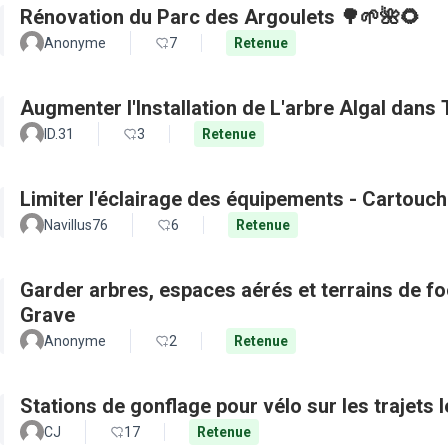
Rénovation du Parc des Argoulets 🌳🌱🌺🌻
Anonyme
7
Retenue
Augmenter l'Installation de L'arbre Algal dans
ID.31
3
Retenue
Limiter l'éclairage des équipements - Cartouch
Navillus76
6
Retenue
Garder arbres, espaces aérés et terrains de f
Grave
Anonyme
2
Retenue
Stations de gonflage pour vélo sur les trajets 
CJ
17
Retenue