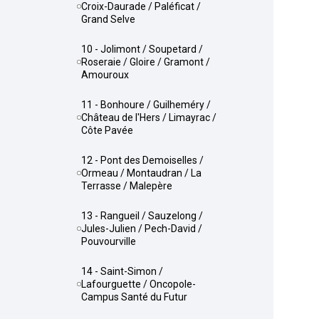
Croix-Daurade / Paléficat /
Grand Selve
10 - Jolimont / Soupetard /
Roseraie / Gloire / Gramont /
Amouroux
11 - Bonhoure / Guilheméry /
Château de l'Hers / Limayrac /
Côte Pavée
12 - Pont des Demoiselles /
Ormeau / Montaudran / La
Terrasse / Malepère
13 - Rangueil / Sauzelong /
Jules-Julien / Pech-David /
Pouvourville
14 - Saint-Simon /
Lafourguette / Oncopole-
Campus Santé du Futur