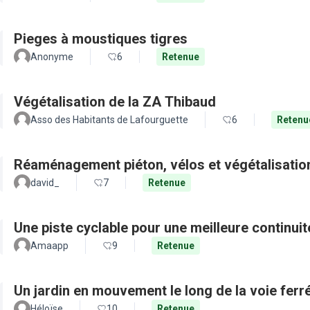
Pieges à moustiques tigres
Anonyme
6
Retenue
Végétalisation de la ZA Thibaud
Asso des Habitants de Lafourguette
6
Retenu
Réaménagement piéton, vélos et végétalisation
david_
7
Retenue
Une piste cyclable pour une meilleure continui
Amaapp
9
Retenue
Un jardin en mouvement le long de la voie ferré
Héloïse
10
Retenue