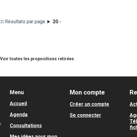
Résultats par page :
20
Voir toutes les propositions retirées
Mon compte
Re
Menu
Accueil
Créer un compte
Act
Agenda
Se connecter
Ag
Té
.
Consultations
fic
Mes idées pour mon