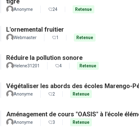
tigre
Anonyme
24
Retenue
L'ornemental fruitier
Webmaster
1
Retenue
Réduire la pollution sonore
Helene31201
4
Retenue
Végétaliser les abords des écoles Marengo-Pé
Anonyme
2
Retenue
Aménagement de cours "OASIS" à l'école élém
Anonyme
3
Retenue