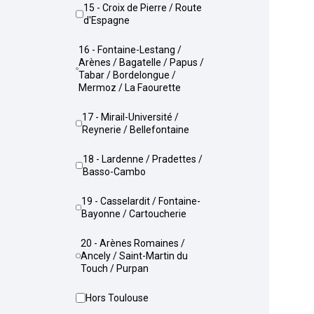
15 - Croix de Pierre / Route
d'Espagne
16 - Fontaine-Lestang /
Arènes / Bagatelle / Papus /
Tabar / Bordelongue /
Mermoz / La Faourette
17 - Mirail-Université /
Reynerie / Bellefontaine
18 - Lardenne / Pradettes /
Basso-Cambo
19 - Casselardit / Fontaine-
Bayonne / Cartoucherie
20 - Arènes Romaines /
Ancely / Saint-Martin du
Touch / Purpan
Hors Toulouse