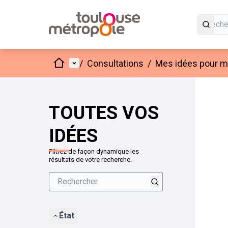
Accueil
Menu principal
/
Consultations
/
Mes idées pour mo
Passer
L'élément
+
−
TOUTES VOS
IDÉES
Filtrez de façon dynamique les
résultats de votre recherche.
État