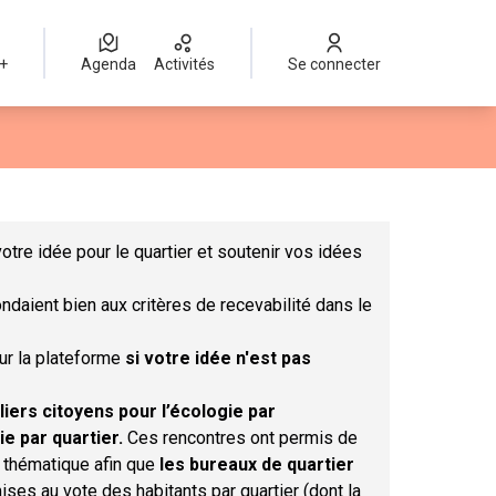
 +
Agenda
Activités
Se connecter
Leaflet
|
©
OpenStreetMap
contributors
mme des points de carte. L'élément peut être utilisé avec un lect
otre idée pour le quartier et soutenir vos idées
ndaient bien aux critères de recevabilité dans le
sur la plateforme
si votre idée n'est pas
liers citoyens pour l’écologie par
ie par quartier.
Ces rencontres ont permis de
r thématique afin que
les bureaux de quartier
ises au vote des habitants par quartier (dont la