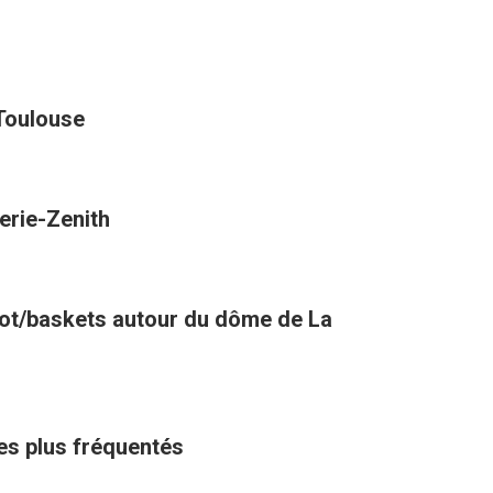
 Toulouse
erie-Zenith
oot/baskets autour du dôme de La
les plus fréquentés