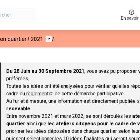
En savoir
Menu utilisateur
n quartier ! 2021
/
 la carte
 suivant est une carte qui présente les éléments de cette page co
Du 28 Juin au 30 Septembre 2021
, vous avez pu proposer v
préférées.
Toutes les idées ont été analysées pour vérifier qu'elles répo
cadre du
règlement
de cette démarche participative.
(S'ouvre dans un nouvel onglet)
Au fur et à mesure, une information est directement publiée 
recevable
.
Entre novembre 2021 et mars 2022, se sont déroulés les
ate
quartier
ainsi que
les ateliers citoyens pour le cadre de v
prioriser les idées déposées dans chaque quartier selon leu
puissent sélectionner les 10 idées finalistes qui seront soum