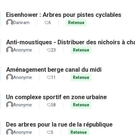
Eisenhower : Arbres pour pistes cyclables
Daniram
6
Retenue
Anti-moustiques - Distribuer des nichoirs à c
Anonyme
23
Retenue
Aménagement berge canal du midi
Anonyme
11
Retenue
Un complexe sportif en zone urbaine
Anonyme
58
Retenue
Des arbres pour la rue de la république
Anonyme
5
Retenue