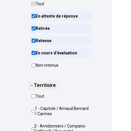
Tout
En attente de réponse
Retirée
Retenue
En cours d'évaluation
Non retenue
Territoire
Tout
1 - Capitole / Arnaud Bernard
/ Carmes
2 - Amidonniers / Compans-