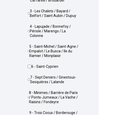
Caffarelli / Brouardel
3 - Les Chalets / Bayard /
Belfort / Saint Aubin / Dupuy
4 - Lapujade / Bonnefoy /
Périole / Marengo / La
Colonne
5 - Saint-Michel / Saint-Agne /
Empalot / Le Busca / Ile du
Ramier / Monplaisir
6 - Saint-Cyprien
7 - Sept Deniers / Ginestous-
Sesquières / Lalande
8 - Minimes / Barrière de Paris
/ Ponts-Jumeaux / La Vache /
Raisins / Fondeyre
9 - Trois Cocus / Borderouge /