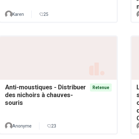
Karen
25
Anti-moustiques - Distribuer
Retenue
des nichoirs à chauves-
souris
Anonyme
23