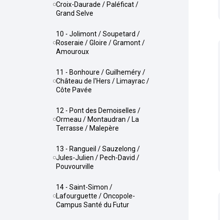
Croix-Daurade / Paléficat /
Grand Selve
10 - Jolimont / Soupetard /
Roseraie / Gloire / Gramont /
Amouroux
11 - Bonhoure / Guilheméry /
Château de l'Hers / Limayrac /
Côte Pavée
12 - Pont des Demoiselles /
Ormeau / Montaudran / La
Terrasse / Malepère
13 - Rangueil / Sauzelong /
Jules-Julien / Pech-David /
Pouvourville
14 - Saint-Simon /
Lafourguette / Oncopole-
Campus Santé du Futur