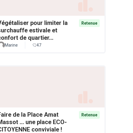
Végétaliser pour limiter la
Retenue
surchauffe estivale et
confort de quartier...
Marine
47
Faire de la Place Amat
Retenue
Massot ... une place ECO-
CITOYENNE conviviale !