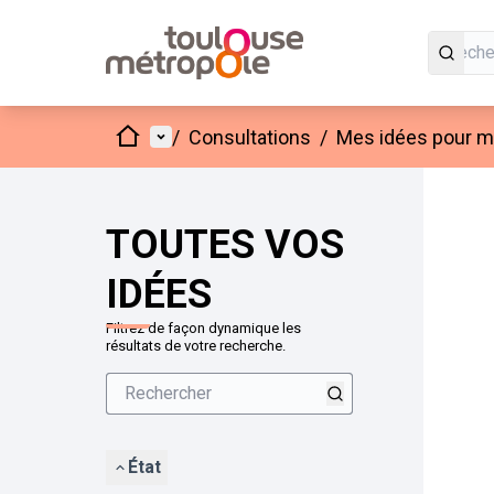
Accueil
Menu principal
/
Consultations
/
Mes idées pour mo
Passer
L'élément
+
−
TOUTES VOS
IDÉES
Filtrez de façon dynamique les
résultats de votre recherche.
État