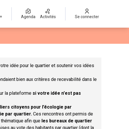
 +
Agenda
Activités
Se connecter
Leaflet
|
©
OpenStreetMap
contributors
mme des points de carte. L'élément peut être utilisé avec un lect
otre idée pour le quartier et soutenir vos idées
ndaient bien aux critères de recevabilité dans le
sur la plateforme
si votre idée n'est pas
liers citoyens pour l’écologie par
ie par quartier.
Ces rencontres ont permis de
r thématique afin que
les bureaux de quartier
ises au vote des habitants par quartier (dont la