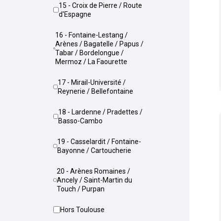
15 - Croix de Pierre / Route
d'Espagne
16 - Fontaine-Lestang /
Arènes / Bagatelle / Papus /
Tabar / Bordelongue /
Mermoz / La Faourette
17 - Mirail-Université /
Reynerie / Bellefontaine
18 - Lardenne / Pradettes /
Basso-Cambo
19 - Casselardit / Fontaine-
Bayonne / Cartoucherie
20 - Arènes Romaines /
Ancely / Saint-Martin du
Touch / Purpan
Hors Toulouse