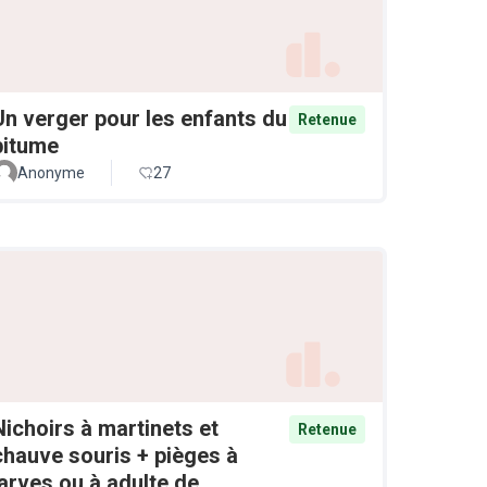
Un verger pour les enfants du
Retenue
bitume
Anonyme
27
Nichoirs à martinets et
Retenue
chauve souris + pièges à
larves ou à adulte de