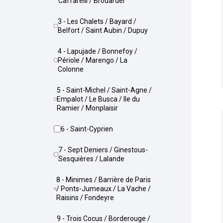
Caffarelli / Brouardel
3 - Les Chalets / Bayard /
Belfort / Saint Aubin / Dupuy
4 - Lapujade / Bonnefoy /
Périole / Marengo / La
Colonne
5 - Saint-Michel / Saint-Agne /
Empalot / Le Busca / Ile du
Ramier / Monplaisir
6 - Saint-Cyprien
7 - Sept Deniers / Ginestous-
Sesquières / Lalande
8 - Minimes / Barrière de Paris
/ Ponts-Jumeaux / La Vache /
Raisins / Fondeyre
9 - Trois Cocus / Borderouge /