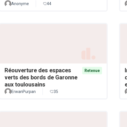
Anonyme
44
Réouverture des espaces
Retenue
verts des bords de Garonne
aux toulousains
ErwanPurpan
35