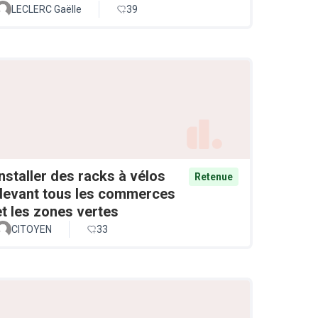
LECLERC Gaëlle
39
Installer des racks à vélos
Retenue
devant tous les commerces
et les zones vertes
CITOYEN
33