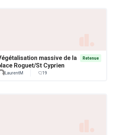
Végétalisation massive de la
Retenue
place Roguet/St Cyprien
LaurentM
19