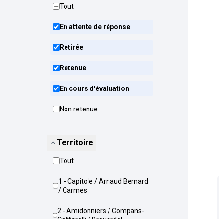
Tout
En attente de réponse
Retirée
Retenue
En cours d'évaluation
Non retenue
Territoire
Tout
1 - Capitole / Arnaud Bernard
/ Carmes
2 - Amidonniers / Compans-