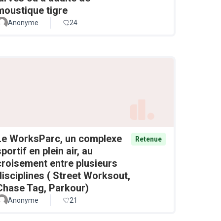
moustique tigre
Anonyme
24
Le WorksParc, un complexe
Retenue
sportif en plein air, au
croisement entre plusieurs
disciplines ( Street Worksout,
Chase Tag, Parkour)
Anonyme
21