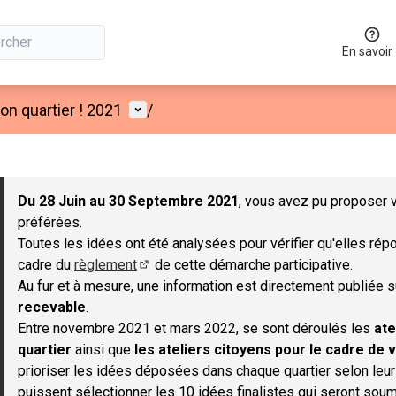
En savoir
Menu utilisateur
n quartier ! 2021
/
 la carte
 suivant est une carte qui présente les éléments de cette page co
Du 28 Juin au 30 Septembre 2021
, vous avez pu proposer v
préférées.
Toutes les idées ont été analysées pour vérifier qu'elles répo
cadre du
règlement
de cette démarche participative.
(S'ouvre dans un nouvel onglet)
Au fur et à mesure, une information est directement publiée 
recevable
.
Entre novembre 2021 et mars 2022, se sont déroulés les
ate
quartier
ainsi que
les ateliers citoyens pour le cadre de v
prioriser les idées déposées dans chaque quartier selon leu
puissent sélectionner les 10 idées finalistes qui seront soum