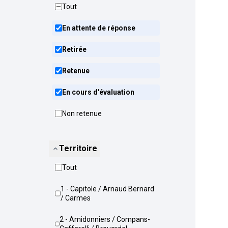
Tout
En attente de réponse
Retirée
Retenue
En cours d'évaluation
Non retenue
Territoire
Tout
1 - Capitole / Arnaud Bernard
/ Carmes
2 - Amidonniers / Compans-