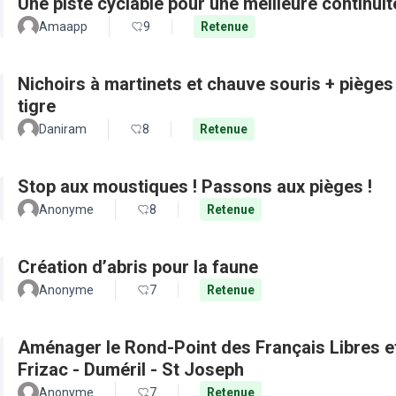
Une piste cyclable pour une meilleure continui
Amaapp
9
Retenue
Nichoirs à martinets et chauve souris + pièges
tigre
Daniram
8
Retenue
Stop aux moustiques ! Passons aux pièges !
Anonyme
8
Retenue
Création d’abris pour la faune
Anonyme
7
Retenue
Aménager le Rond-Point des Français Libres et 
Frizac - Duméril - St Joseph
Anonyme
7
Retenue