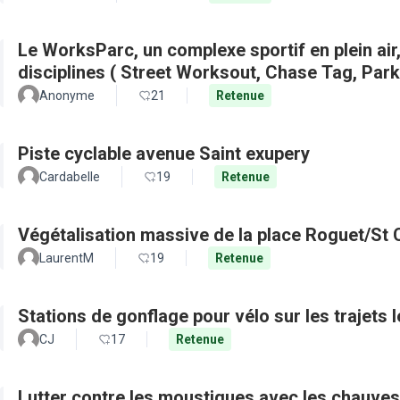
Le WorksParc, un complexe sportif en plein air
disciplines ( Street Worksout, Chase Tag, Par
Anonyme
21
Retenue
Piste cyclable avenue Saint exupery
Cardabelle
19
Retenue
Végétalisation massive de la place Roguet/St 
LaurentM
19
Retenue
Stations de gonflage pour vélo sur les trajets 
CJ
17
Retenue
Lutter contre les moustiques avec les chauves