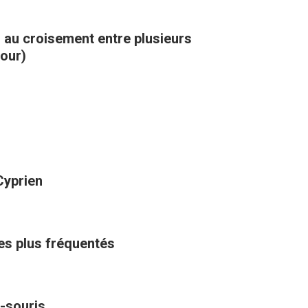
, au croisement entre plusieurs
kour)
Cyprien
les plus fréquentés
-souris