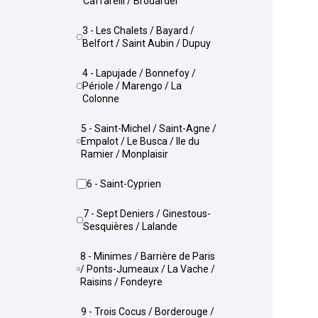
Caffarelli / Brouardel
3 - Les Chalets / Bayard /
Belfort / Saint Aubin / Dupuy
4 - Lapujade / Bonnefoy /
Périole / Marengo / La
Colonne
5 - Saint-Michel / Saint-Agne /
Empalot / Le Busca / Ile du
Ramier / Monplaisir
6 - Saint-Cyprien
7 - Sept Deniers / Ginestous-
Sesquières / Lalande
8 - Minimes / Barrière de Paris
/ Ponts-Jumeaux / La Vache /
Raisins / Fondeyre
9 - Trois Cocus / Borderouge /