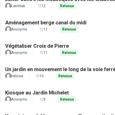
Laetitiak
12
Retenue
Aménagement berge canal du midi
Anonyme
11
Retenue
Végétaliser Croix de Pierre
Anonyme
11
Retenue
Un jardin en mouvement le long de la voie ferré
Héloïse
10
Retenue
Kiosque au Jardin Michelet
Anonyme
9
Retenue