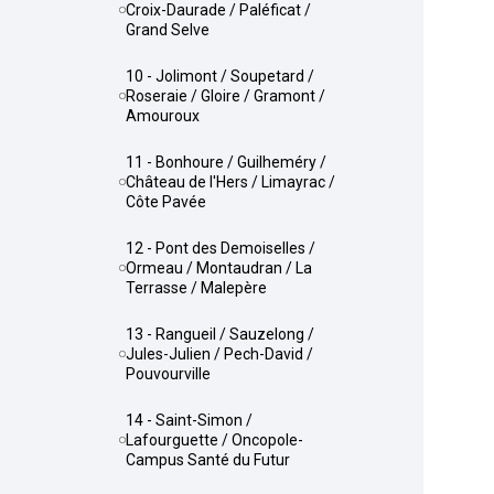
Croix-Daurade / Paléficat /
Grand Selve
10 - Jolimont / Soupetard /
Roseraie / Gloire / Gramont /
Amouroux
11 - Bonhoure / Guilheméry /
Château de l'Hers / Limayrac /
Côte Pavée
12 - Pont des Demoiselles /
Ormeau / Montaudran / La
Terrasse / Malepère
13 - Rangueil / Sauzelong /
Jules-Julien / Pech-David /
Pouvourville
14 - Saint-Simon /
Lafourguette / Oncopole-
Campus Santé du Futur