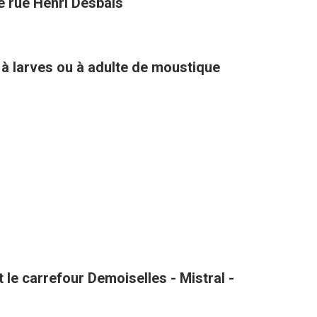
té rue Henri Desbals
 à larves ou à adulte de moustique
le carrefour Demoiselles - Mistral -