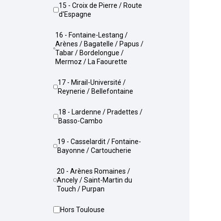
15 - Croix de Pierre / Route
d'Espagne
16 - Fontaine-Lestang /
Arènes / Bagatelle / Papus /
Tabar / Bordelongue /
Mermoz / La Faourette
17 - Mirail-Université /
Reynerie / Bellefontaine
18 - Lardenne / Pradettes /
Basso-Cambo
19 - Casselardit / Fontaine-
Bayonne / Cartoucherie
20 - Arènes Romaines /
Ancely / Saint-Martin du
Touch / Purpan
Hors Toulouse