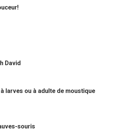
ouceur!
h David
 à larves ou à adulte de moustique
hauves-souris