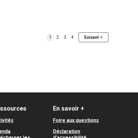
1
2
3
4
Suivant
ssources
En savoir +
ivités
Foire aux questions
enda
Déclaration
lécharger les
d'accessibilité