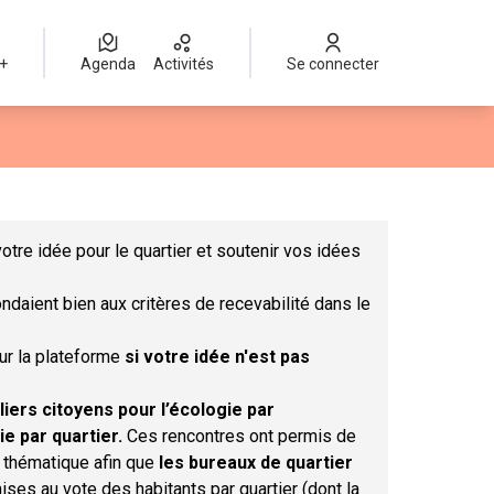
 +
Agenda
Activités
Se connecter
Leaflet
|
©
OpenStreetMap
contributors
mme des points de carte. L'élément peut être utilisé avec un lect
otre idée pour le quartier et soutenir vos idées
ndaient bien aux critères de recevabilité dans le
sur la plateforme
si votre idée n'est pas
liers citoyens pour l’écologie par
ie par quartier.
Ces rencontres ont permis de
r thématique afin que
les bureaux de quartier
ises au vote des habitants par quartier (dont la