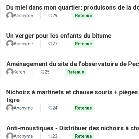
Du miel dans mon quartier: produisons de la d
Anonyme
29
Retenue
Un verger pour les enfants du bitume
Anonyme
27
Retenue
Aménagement du site de l’observatoire de Pec
Karen
25
Retenue
Nichoirs à martinets et chauve souris + pièges
tigre
Anonyme
24
Retenue
Anti-moustiques - Distribuer des nichoirs à c
Anonyme
23
Retenue