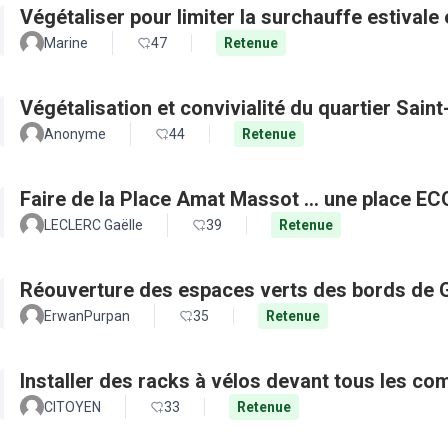
Végétaliser pour limiter la surchauffe estivale e
Marine
47
Retenue
Végétalisation et convivialité du quartier Sain
Anonyme
44
Retenue
Faire de la Place Amat Massot ... une place E
LECLERC Gaëlle
39
Retenue
Réouverture des espaces verts des bords de 
ErwanPurpan
35
Retenue
Installer des racks à vélos devant tous les c
CITOYEN
33
Retenue