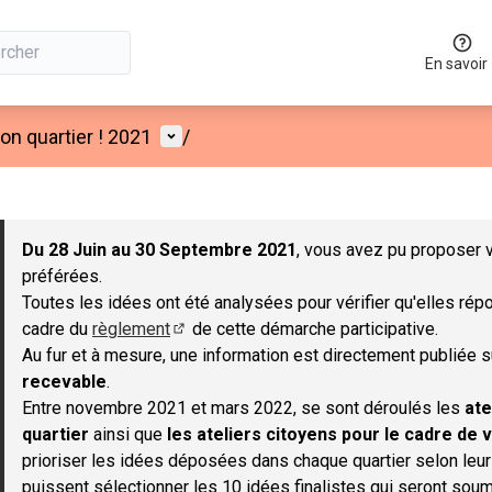
En savoir
Menu utilisateur
n quartier ! 2021
/
 la carte
 suivant est une carte qui présente les éléments de cette page co
Du 28 Juin au 30 Septembre 2021
, vous avez pu proposer v
préférées.
Toutes les idées ont été analysées pour vérifier qu'elles répo
cadre du
règlement
de cette démarche participative.
(S'ouvre dans un nouvel onglet)
Au fur et à mesure, une information est directement publiée 
recevable
.
Entre novembre 2021 et mars 2022, se sont déroulés les
ate
quartier
ainsi que
les ateliers citoyens pour le cadre de v
prioriser les idées déposées dans chaque quartier selon leu
puissent sélectionner les 10 idées finalistes qui seront soum