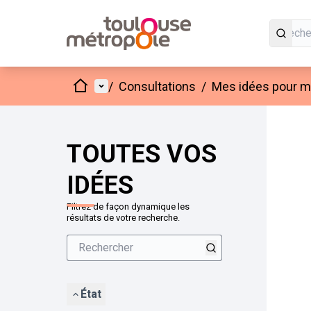
Accueil
Menu principal
/
Consultations
/
Mes idées pour mo
Passer
L'élément
+
−
TOUTES VOS
IDÉES
Filtrez de façon dynamique les
résultats de votre recherche.
État