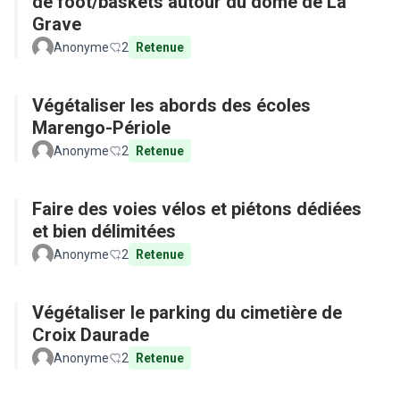
de foot/baskets autour du dôme de La
Grave
Anonyme
2
Retenue
Végétaliser les abords des écoles
Marengo-Périole
Anonyme
2
Retenue
Faire des voies vélos et piétons dédiées
et bien délimitées
Anonyme
2
Retenue
Végétaliser le parking du cimetière de
Croix Daurade
Anonyme
2
Retenue