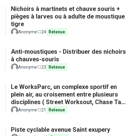
Nichoirs à martinets et chauve souris +
pièges à larves ou à adulte de moustique
tigre
Anonyme
24
Retenue
Anti-moustiques - Distribuer des nichoirs
à chauves-souris
Anonyme
23
Retenue
Le WorksParc, un complexe sportif en
plein air, au croisement entre plusieurs
disciplines ( Street Worksout, Chase Tag,
Parkour)
Anonyme
21
Retenue
Piste cyclable avenue Saint exupery