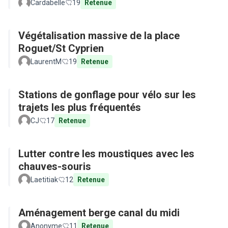
Cardabelle
19
Retenue
Végétalisation massive de la place
Roguet/St Cyprien
LaurentM
19
Retenue
Stations de gonflage pour vélo sur les
trajets les plus fréquentés
CJ
17
Retenue
Lutter contre les moustiques avec les
chauves-souris
Laetitiak
12
Retenue
Aménagement berge canal du midi
Anonyme
11
Retenue