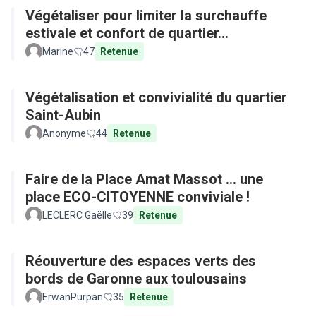
Végétaliser pour limiter la surchauffe
estivale et confort de quartier...
Marine
47
Retenue
Végétalisation et convivialité du quartier
Saint-Aubin
Anonyme
44
Retenue
Faire de la Place Amat Massot ... une
place ECO-CITOYENNE conviviale !
LECLERC Gaëlle
39
Retenue
Réouverture des espaces verts des
bords de Garonne aux toulousains
ErwanPurpan
35
Retenue