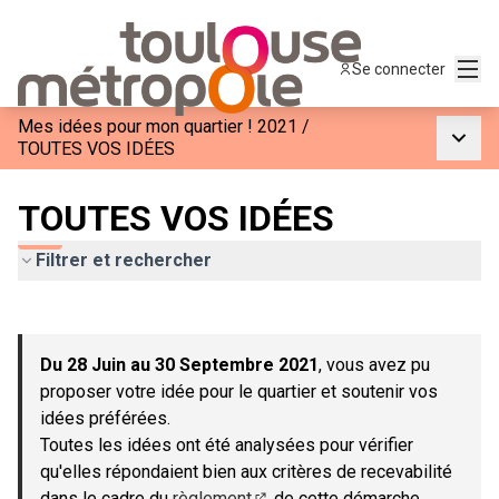
Menu
Se connecter
Mes idées pour mon quartier ! 2021
/
Menu p
TOUTES VOS IDÉES
TOUTES VOS IDÉES
Filtrer et rechercher
Passer la carte
Leaflet
|
©
OpenStreetMap
contributors
L'élément suivant est une carte qui présente les éléments de c
+
Du 28 Juin au 30 Septembre 2021
, vous avez pu
−
proposer votre idée pour le quartier et soutenir vos
idées préférées.
Toutes les idées ont été analysées pour vérifier
qu'elles répondaient bien aux critères de recevabilité
dans le cadre du
règlement
de cette démarche