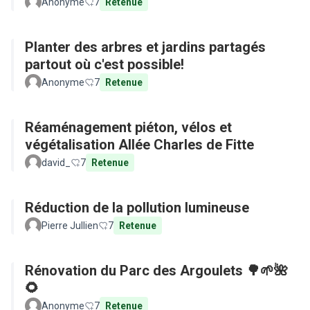
Anonyme
7
Retenue
Planter des arbres et jardins partagés
partout où c'est possible!
Anonyme
7
Retenue
Réaménagement piéton, vélos et
végétalisation Allée Charles de Fitte
david_
7
Retenue
Réduction de la pollution lumineuse
Pierre Jullien
7
Retenue
Rénovation du Parc des Argoulets 🌳🌱🌺
🌻
Anonyme
7
Retenue