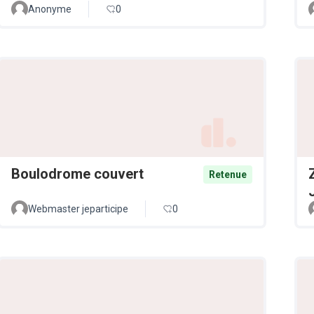
Anonyme
0
Boulodrome couvert
Retenue
Webmaster jeparticipe
0