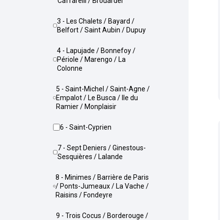
Caffarelli / Brouardel
3 - Les Chalets / Bayard /
Belfort / Saint Aubin / Dupuy
4 - Lapujade / Bonnefoy /
Périole / Marengo / La
Colonne
5 - Saint-Michel / Saint-Agne /
Empalot / Le Busca / Ile du
Ramier / Monplaisir
6 - Saint-Cyprien
7 - Sept Deniers / Ginestous-
Sesquières / Lalande
8 - Minimes / Barrière de Paris
/ Ponts-Jumeaux / La Vache /
Raisins / Fondeyre
9 - Trois Cocus / Borderouge /