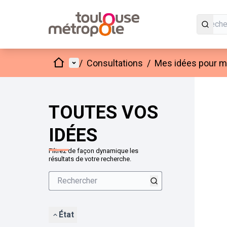
Accueil
Menu principal
/
Consultations
/
Mes idées pour mo
Passer
L'élément
+
−
TOUTES VOS
IDÉES
Filtrez de façon dynamique les
résultats de votre recherche.
État