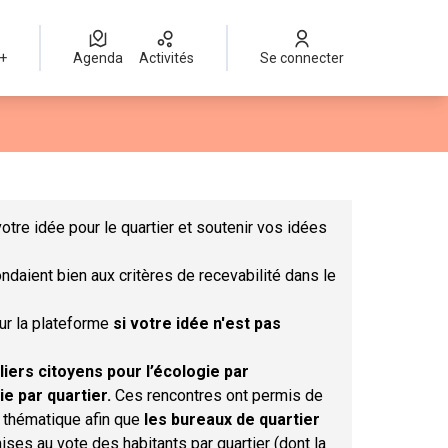
 +
Agenda
Activités
Se connecter
Leaflet
|
©
OpenStreetMap
contributors
mme des points de carte. L'élément peut être utilisé avec un lect
otre idée pour le quartier et soutenir vos idées
ndaient bien aux critères de recevabilité dans le
sur la plateforme
si votre idée n'est pas
liers citoyens pour l’écologie par
ie par quartier.
Ces rencontres ont permis de
r thématique afin que
les bureaux de quartier
ises au vote des habitants par quartier (dont la