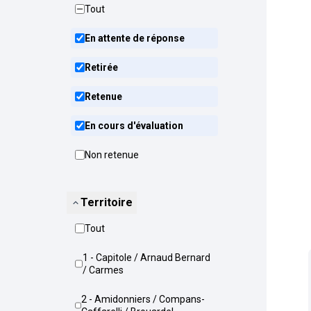
Tout
En attente de réponse
Retirée
Retenue
En cours d'évaluation
Non retenue
Territoire
Tout
1 - Capitole / Arnaud Bernard
/ Carmes
2 - Amidonniers / Compans-