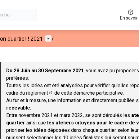
En savoir
Menu utilisateur
n quartier ! 2021
/
 la carte
 suivant est une carte qui présente les éléments de cette page co
Du 28 Juin au 30 Septembre 2021
, vous avez pu proposer v
préférées.
Toutes les idées ont été analysées pour vérifier qu'elles répo
cadre du
règlement
de cette démarche participative.
(S'ouvre dans un nouvel onglet)
Au fur et à mesure, une information est directement publiée 
recevable
.
Entre novembre 2021 et mars 2022, se sont déroulés les
ate
quartier
ainsi que
les ateliers citoyens pour le cadre de v
prioriser les idées déposées dans chaque quartier selon leu
puissent sélectionner les 10 idées finalistes qui seront soum