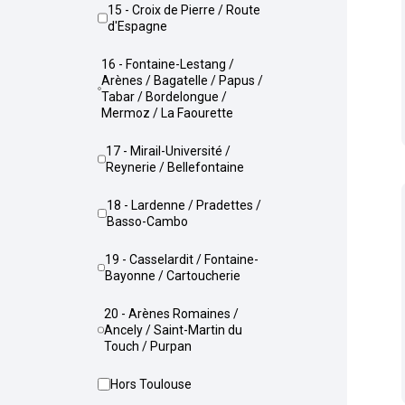
15 - Croix de Pierre / Route
d'Espagne
16 - Fontaine-Lestang /
Arènes / Bagatelle / Papus /
Tabar / Bordelongue /
Mermoz / La Faourette
17 - Mirail-Université /
Reynerie / Bellefontaine
18 - Lardenne / Pradettes /
Basso-Cambo
19 - Casselardit / Fontaine-
Bayonne / Cartoucherie
20 - Arènes Romaines /
Ancely / Saint-Martin du
Touch / Purpan
Hors Toulouse