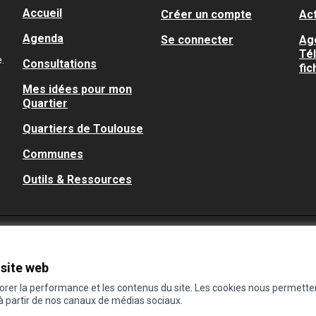
Accueil
Créer un compte
Act
Agenda
Se connecter
Ag
Té
.
Consultations
fic
Mes idées pour mon
Quartier
Quartiers de Toulouse
Communes
Outils & Ressources
 site web
iorer la performance et les contenus du site. Les cookies nous permette
 à partir de nos canaux de médias sociaux.