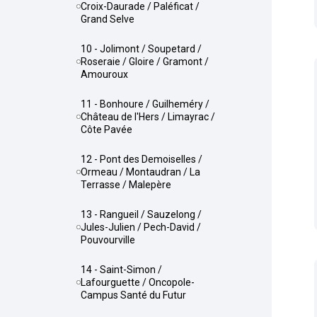
Croix-Daurade / Paléficat /
Grand Selve
10 - Jolimont / Soupetard /
Roseraie / Gloire / Gramont /
Amouroux
11 - Bonhoure / Guilheméry /
Château de l'Hers / Limayrac /
Côte Pavée
12 - Pont des Demoiselles /
Ormeau / Montaudran / La
Terrasse / Malepère
13 - Rangueil / Sauzelong /
Jules-Julien / Pech-David /
Pouvourville
14 - Saint-Simon /
Lafourguette / Oncopole-
Campus Santé du Futur