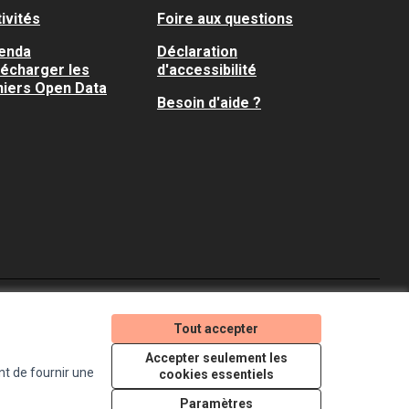
ivités
Foire aux questions
enda
Déclaration
lécharger les
d'accessibilité
hiers Open Data
Besoin d'aide ?
Je participe ! sur X
Je participe ! sur Faceboo
Je participe ! sur In
Tout accepter
(Lien externe)
(Lien externe)
(Lien externe)
Accepter seulement les
nt de fournir une
cookies essentiels
Licence Creative Comm
(Lien externe)
Paramètres