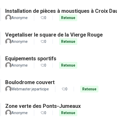
Installation de pièces à moustiques à Croix D
Anonyme
0
Retenue
Vegetaliser le square de la Vierge Rouge
Anonyme
0
Retenue
Equipements sportifs
Anonyme
0
Retenue
Boulodrome couvert
Webmaster jeparticipe
0
Retenue
Zone verte des Ponts-Jumeaux
Anonyme
0
Retenue