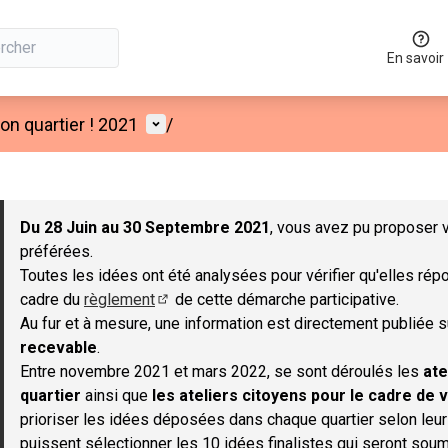
En savoir
Menu utilisateur
n quartier ! 2021
/
 la carte
 suivant est une carte qui présente les éléments de cette page co
Du 28 Juin au 30 Septembre 2021
, vous avez pu proposer v
préférées.
Toutes les idées ont été analysées pour vérifier qu'elles répo
cadre du
règlement
de cette démarche participative.
(S'ouvre dans un nouvel onglet)
Au fur et à mesure, une information est directement publiée 
recevable
.
Entre novembre 2021 et mars 2022, se sont déroulés les
ate
quartier
ainsi que
les ateliers citoyens pour le cadre de v
prioriser les idées déposées dans chaque quartier selon leu
puissent sélectionner les 10 idées finalistes qui seront soum