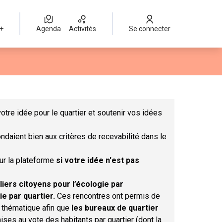
 +
Agenda
Activités
Se connecter
Leaflet
|
©
OpenStreetMap
contributors
mme des points de carte. L'élément peut être utilisé avec un lect
otre idée pour le quartier et soutenir vos idées
ndaient bien aux critères de recevabilité dans le
sur la plateforme
si votre idée n'est pas
liers citoyens pour l’écologie par
ie par quartier.
Ces rencontres ont permis de
r thématique afin que
les bureaux de quartier
ises au vote des habitants par quartier (dont la