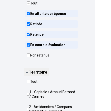
Tout
En attente de réponse
Retirée
Retenue
En cours d'évaluation
Non retenue
Territoire
Tout
1 - Capitole / Arnaud Bernard
/ Carmes
2 - Amidonniers / Compans-