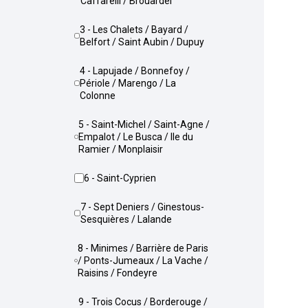
Caffarelli / Brouardel
3 - Les Chalets / Bayard /
Belfort / Saint Aubin / Dupuy
4 - Lapujade / Bonnefoy /
Périole / Marengo / La
Colonne
5 - Saint-Michel / Saint-Agne /
Empalot / Le Busca / Ile du
Ramier / Monplaisir
6 - Saint-Cyprien
7 - Sept Deniers / Ginestous-
Sesquières / Lalande
8 - Minimes / Barrière de Paris
/ Ponts-Jumeaux / La Vache /
Raisins / Fondeyre
9 - Trois Cocus / Borderouge /