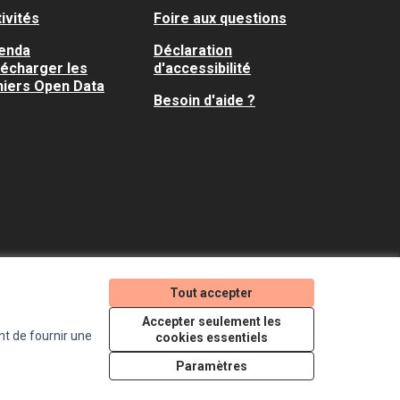
ivités
Foire aux questions
enda
Déclaration
lécharger les
d'accessibilité
hiers Open Data
Besoin d'aide ?
Tout accepter
Je participe ! sur X
Je participe ! sur Faceboo
Je participe ! sur In
Accepter seulement les
(Lien externe)
(Lien externe)
(Lien externe)
nt de fournir une
cookies essentiels
Paramètres
Licence Creative Comm
(Lien externe)