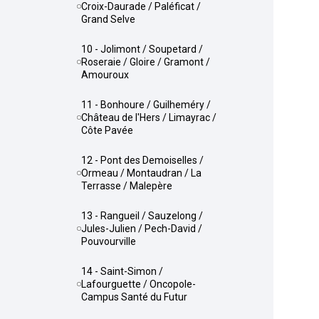
Croix-Daurade / Paléficat /
Grand Selve
10 - Jolimont / Soupetard /
Roseraie / Gloire / Gramont /
Amouroux
11 - Bonhoure / Guilheméry /
Château de l'Hers / Limayrac /
Côte Pavée
12 - Pont des Demoiselles /
Ormeau / Montaudran / La
Terrasse / Malepère
13 - Rangueil / Sauzelong /
Jules-Julien / Pech-David /
Pouvourville
14 - Saint-Simon /
Lafourguette / Oncopole-
Campus Santé du Futur