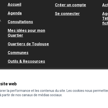
Accueil
Créer un compte
Act
Agenda
Se connecter
Ag
Té
.
Consultations
fic
Mes idées pour mon
Quartier
Quartiers de Toulouse
Communes
Outils & Ressources
 site web
iorer la performance et les contenus du site. Les cookies nous permette
 à partir de nos canaux de médias sociaux.