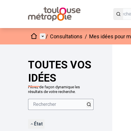
Accueil
Menu principal
/
Consultations
/
Mes idées pour mo
Passer
L'élément
+
−
TOUTES VOS
IDÉES
Filtrez de façon dynamique les
résultats de votre recherche.
État