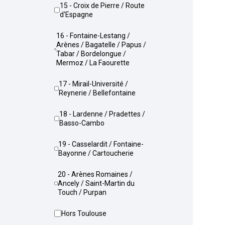
15 - Croix de Pierre / Route
d'Espagne
16 - Fontaine-Lestang /
Arènes / Bagatelle / Papus /
Tabar / Bordelongue /
Mermoz / La Faourette
17 - Mirail-Université /
Reynerie / Bellefontaine
18 - Lardenne / Pradettes /
Basso-Cambo
19 - Casselardit / Fontaine-
Bayonne / Cartoucherie
20 - Arènes Romaines /
Ancely / Saint-Martin du
Touch / Purpan
Hors Toulouse