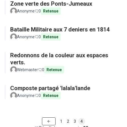
Zone verte des Ponts-Jumeaux
Anonyme
0
Retenue
Bataille Militaire aux 7 deniers en 1814
Anonyme
0
Retenue
Redonnons de la couleur aux espaces
verts.
Webmaster
0
Retenue
Composte partagé 'lalala'lande
Anonyme
0
Retenue
1
2
3
4