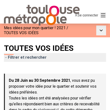
Menu
Se connecter
Mes idées pour mon quartier ! 2021
/
Menu p
TOUTES VOS IDÉES
TOUTES VOS IDÉES
Filtrer et rechercher
Passer la carte
Leaflet
|
©
OpenStreetMap
contributors
L'élément suivant est une carte qui présente les éléments de c
+
Du 28 Juin au 30 Septembre 2021
, vous avez pu
−
proposer votre idée pour le quartier et soutenir vos
idées préférées.
Toutes les idées ont été analysées pour vérifier
qu'elles répondaient bien aux critères de recevabilité
dans le cadre du
règlement
de cette démarche