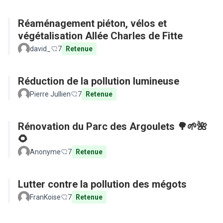
Réaménagement piéton, vélos et
végétalisation Allée Charles de Fitte
david_
7
Retenue
Réduction de la pollution lumineuse
Pierre Jullien
7
Retenue
Rénovation du Parc des Argoulets 🌳🌱🌺
🌻
Anonyme
7
Retenue
Lutter contre la pollution des mégots
FranKoise
7
Retenue