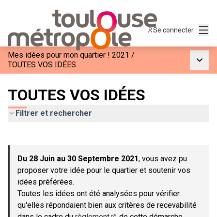
Menu
Se connecter
Mes idées pour mon quartier ! 2021
/
Menu p
TOUTES VOS IDÉES
TOUTES VOS IDÉES
Filtrer et rechercher
Passer la carte
Leaflet
|
©
OpenStreetMap
contributors
L'élément suivant est une carte qui présente les éléments de c
+
Du 28 Juin au 30 Septembre 2021
, vous avez pu
−
proposer votre idée pour le quartier et soutenir vos
idées préférées.
Toutes les idées ont été analysées pour vérifier
qu'elles répondaient bien aux critères de recevabilité
dans le cadre du
règlement
de cette démarche