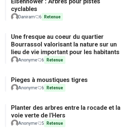
Eisenhower : Arbres pour pistes
cyclables
Daniram
6
Retenue
Une fresque au coeur du quartier
Bourrassol valorisant la nature sur un
lieu de vie important pour les habitants
Anonyme
6
Retenue
Pieges à moustiques tigres
Anonyme
6
Retenue
Planter des arbres entre la rocade et la
voie verte de l'Hers
Anonyme
5
Retenue