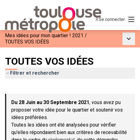
Menu
Se connecter
Mes idées pour mon quartier ! 2021
/
Menu p
TOUTES VOS IDÉES
TOUTES VOS IDÉES
Filtrer et rechercher
Passer la carte
Leaflet
|
©
OpenStreetMap
contributors
L'élément suivant est une carte qui présente les éléments de c
+
Du 28 Juin au 30 Septembre 2021
, vous avez pu
−
proposer votre idée pour le quartier et soutenir vos
idées préférées.
Toutes les idées ont été analysées pour vérifier
qu'elles répondaient bien aux critères de recevabilité
dans le cadre du
règlement
de cette démarche