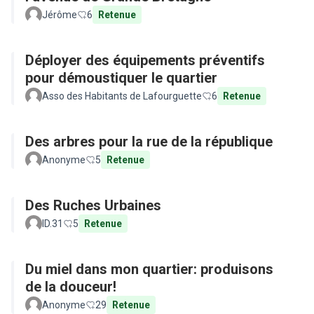
Jérôme
6
Retenue
Déployer des équipements préventifs
pour démoustiquer le quartier
Asso des Habitants de Lafourguette
6
Retenue
Des arbres pour la rue de la république
Anonyme
5
Retenue
Des Ruches Urbaines
ID.31
5
Retenue
Du miel dans mon quartier: produisons
de la douceur!
Anonyme
29
Retenue