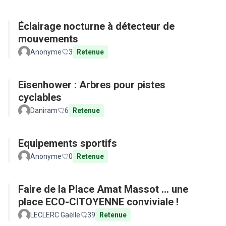
Éclairage nocturne à détecteur de
mouvements
Anonyme
3
Retenue
Eisenhower : Arbres pour pistes
cyclables
Daniram
6
Retenue
Equipements sportifs
Anonyme
0
Retenue
Faire de la Place Amat Massot ... une
place ECO-CITOYENNE conviviale !
LECLERC Gaëlle
39
Retenue