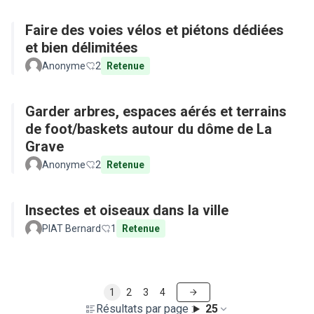
Faire des voies vélos et piétons dédiées
et bien délimitées
Anonyme
2
Retenue
Garder arbres, espaces aérés et terrains
de foot/baskets autour du dôme de La
Grave
Anonyme
2
Retenue
Insectes et oiseaux dans la ville
PIAT Bernard
1
Retenue
1
2
3
4
Résultats par page :
25