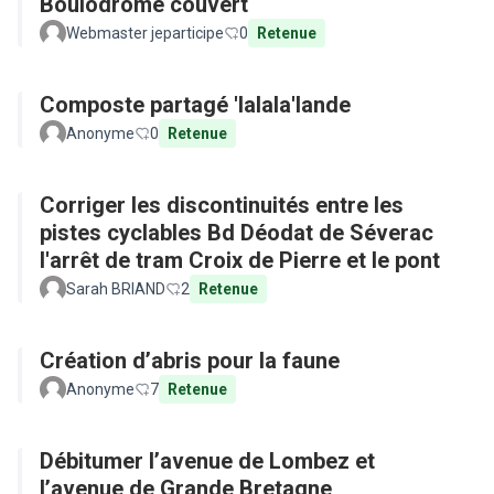
Boulodrome couvert
Webmaster jeparticipe
0
Retenue
Composte partagé 'lalala'lande
Anonyme
0
Retenue
Corriger les discontinuités entre les
pistes cyclables Bd Déodat de Séverac
l'arrêt de tram Croix de Pierre et le pont
Sarah BRIAND
2
Retenue
Création d’abris pour la faune
Anonyme
7
Retenue
Débitumer l’avenue de Lombez et
l’avenue de Grande Bretagne