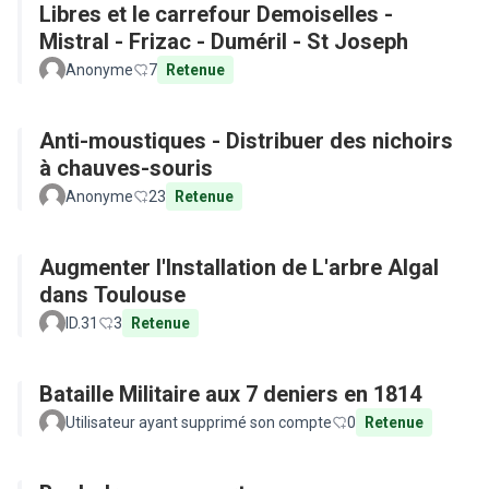
Libres et le carrefour Demoiselles -
Mistral - Frizac - Duméril - St Joseph
Anonyme
7
Retenue
Anti-moustiques - Distribuer des nichoirs
à chauves-souris
Anonyme
23
Retenue
Augmenter l'Installation de L'arbre Algal
dans Toulouse
ID.31
3
Retenue
Bataille Militaire aux 7 deniers en 1814
Utilisateur ayant supprimé son compte
0
Retenue