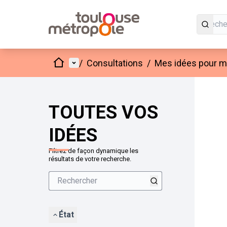
Accueil
Menu principal
/
Consultations
/
Mes idées pour mo
Passer
L'élément
+
−
TOUTES VOS
IDÉES
Filtrez de façon dynamique les
résultats de votre recherche.
État