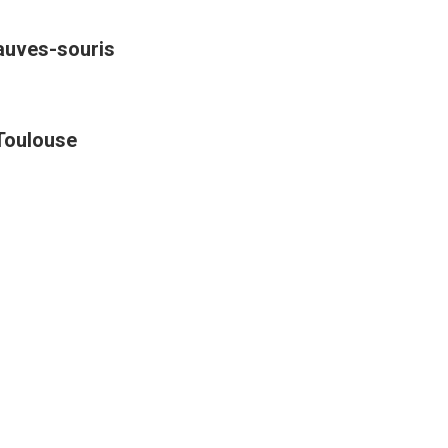
hauves-souris
 Toulouse