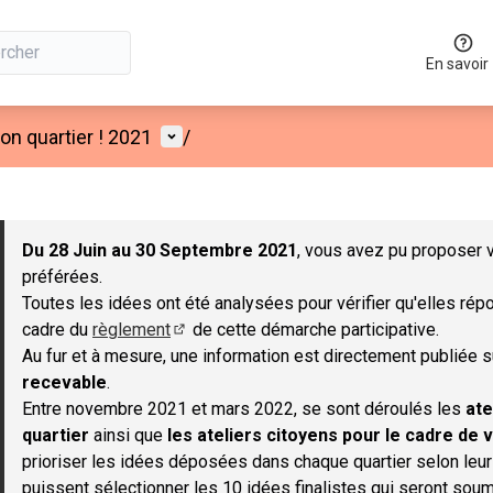
En savoir
Menu utilisateur
n quartier ! 2021
/
 la carte
 suivant est une carte qui présente les éléments de cette page co
Du 28 Juin au 30 Septembre 2021
, vous avez pu proposer v
préférées.
Toutes les idées ont été analysées pour vérifier qu'elles répo
cadre du
règlement
de cette démarche participative.
(S'ouvre dans un nouvel onglet)
Au fur et à mesure, une information est directement publiée 
recevable
.
Entre novembre 2021 et mars 2022, se sont déroulés les
ate
quartier
ainsi que
les ateliers citoyens pour le cadre de v
prioriser les idées déposées dans chaque quartier selon leu
puissent sélectionner les 10 idées finalistes qui seront soum