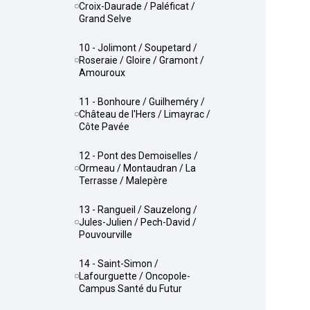
Croix-Daurade / Paléficat /
Grand Selve
10 - Jolimont / Soupetard /
Roseraie / Gloire / Gramont /
Amouroux
11 - Bonhoure / Guilheméry /
Château de l'Hers / Limayrac /
Côte Pavée
12 - Pont des Demoiselles /
Ormeau / Montaudran / La
Terrasse / Malepère
13 - Rangueil / Sauzelong /
Jules-Julien / Pech-David /
Pouvourville
14 - Saint-Simon /
Lafourguette / Oncopole-
Campus Santé du Futur