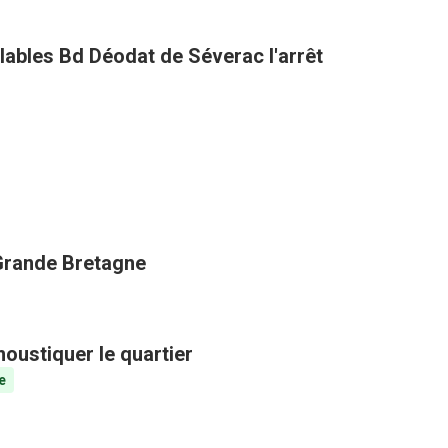
clables Bd Déodat de Séverac l'arrêt
 Grande Bretagne
oustiquer le quartier
e