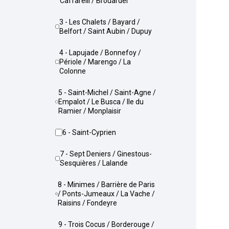
Caffarelli / Brouardel
3 - Les Chalets / Bayard /
Belfort / Saint Aubin / Dupuy
4 - Lapujade / Bonnefoy /
Périole / Marengo / La
Colonne
5 - Saint-Michel / Saint-Agne /
Empalot / Le Busca / Ile du
Ramier / Monplaisir
6 - Saint-Cyprien
7 - Sept Deniers / Ginestous-
Sesquières / Lalande
8 - Minimes / Barrière de Paris
/ Ponts-Jumeaux / La Vache /
Raisins / Fondeyre
9 - Trois Cocus / Borderouge /