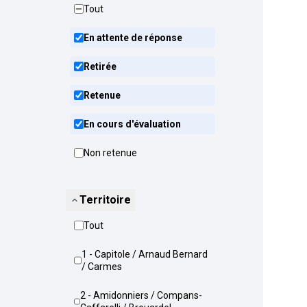
Tout
En attente de réponse
Retirée
Retenue
En cours d'évaluation
Non retenue
Territoire
Tout
1 - Capitole / Arnaud Bernard
/ Carmes
2 - Amidonniers / Compans-