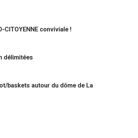
CO-CITOYENNE conviviale !
n délimitées
oot/baskets autour du dôme de La