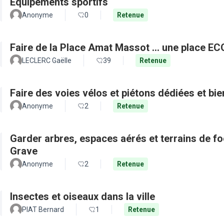
Equipements sportifs
Anonyme
0
Retenue
Faire de la Place Amat Massot ... une place E
LECLERC Gaëlle
39
Retenue
Faire des voies vélos et piétons dédiées et bie
Anonyme
2
Retenue
Garder arbres, espaces aérés et terrains de f
Grave
Anonyme
2
Retenue
Insectes et oiseaux dans la ville
PIAT Bernard
1
Retenue