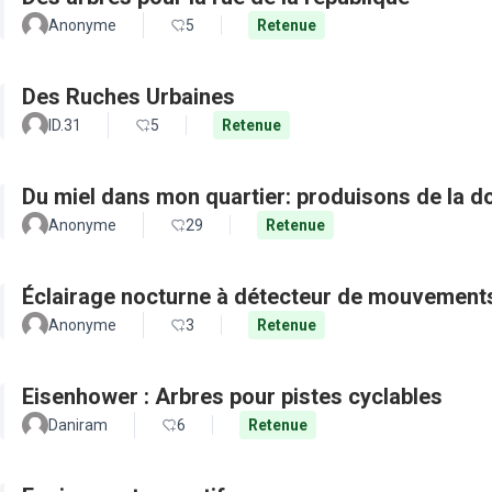
Anonyme
5
Retenue
Des Ruches Urbaines
ID.31
5
Retenue
Du miel dans mon quartier: produisons de la d
Anonyme
29
Retenue
Éclairage nocturne à détecteur de mouvement
Anonyme
3
Retenue
Eisenhower : Arbres pour pistes cyclables
Daniram
6
Retenue