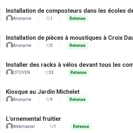
Installation de composteurs dans les écoles de 
Anonyme
1
Retenue
Installation de pièces à moustiques à Croix D
Anonyme
0
Retenue
Installer des racks à vélos devant tous les c
CITOYEN
33
Retenue
Kiosque au Jardin Michelet
Anonyme
9
Retenue
L'ornemental fruitier
Webmaster
1
Retenue