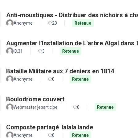
Anti-moustiques - Distribuer des nichoirs à c
Anonyme
23
Retenue
Augmenter l'Installation de L'arbre Algal dans
ID.31
3
Retenue
Bataille Militaire aux 7 deniers en 1814
Anonyme
0
Retenue
Boulodrome couvert
Webmaster jeparticipe
0
Retenue
Composte partagé 'lalala'lande
Anonyme
0
Retenue