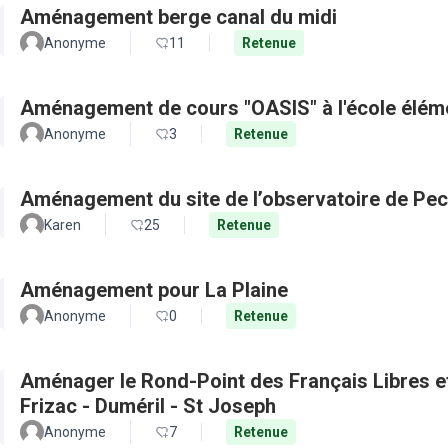
Aménagement berge canal du midi
Anonyme
11
Retenue
Aménagement de cours "OASIS" à l'école élém
Anonyme
3
Retenue
Aménagement du site de l’observatoire de Pec
Karen
25
Retenue
Aménagement pour La Plaine
Anonyme
0
Retenue
Aménager le Rond-Point des Français Libres et 
Frizac - Duméril - St Joseph
Anonyme
7
Retenue