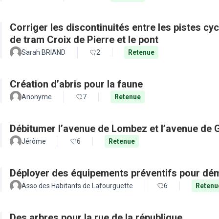
Corriger les discontinuités entre les pistes cy
de tram Croix de Pierre et le pont
Sarah BRIAND
2
Retenue
Création d’abris pour la faune
Anonyme
7
Retenue
Débitumer l’avenue de Lombez et l’avenue de
Jérôme
6
Retenue
Déployer des équipements préventifs pour dém
Asso des Habitants de Lafourguette
6
Retenu
Des arbres pour la rue de la république