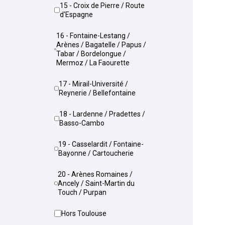
15 - Croix de Pierre / Route
d'Espagne
16 - Fontaine-Lestang /
Arènes / Bagatelle / Papus /
Tabar / Bordelongue /
Mermoz / La Faourette
17 - Mirail-Université /
Reynerie / Bellefontaine
18 - Lardenne / Pradettes /
Basso-Cambo
19 - Casselardit / Fontaine-
Bayonne / Cartoucherie
20 - Arènes Romaines /
Ancely / Saint-Martin du
Touch / Purpan
Hors Toulouse