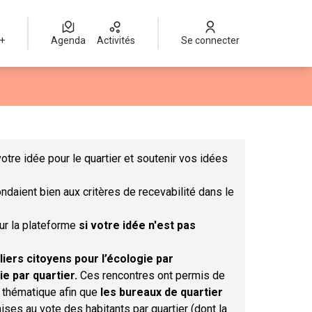
 +
Agenda
Activités
Se connecter
Leaflet
|
©
OpenStreetMap
contributors
mme des points de carte. L'élément peut être utilisé avec un lect
otre idée pour le quartier et soutenir vos idées
ndaient bien aux critères de recevabilité dans le
sur la plateforme
si votre idée n'est pas
liers citoyens pour l’écologie par
ie par quartier.
Ces rencontres ont permis de
r thématique afin que
les bureaux de quartier
ises au vote des habitants par quartier (dont la