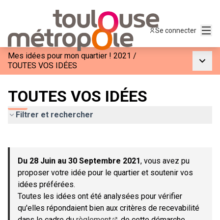
Menu
Se connecter
Mes idées pour mon quartier ! 2021
/
Menu p
TOUTES VOS IDÉES
TOUTES VOS IDÉES
Filtrer et rechercher
Passer la carte
Leaflet
|
©
OpenStreetMap
contributors
L'élément suivant est une carte qui présente les éléments de c
+
Du 28 Juin au 30 Septembre 2021
, vous avez pu
−
proposer votre idée pour le quartier et soutenir vos
idées préférées.
Toutes les idées ont été analysées pour vérifier
qu'elles répondaient bien aux critères de recevabilité
dans le cadre du
règlement
de cette démarche