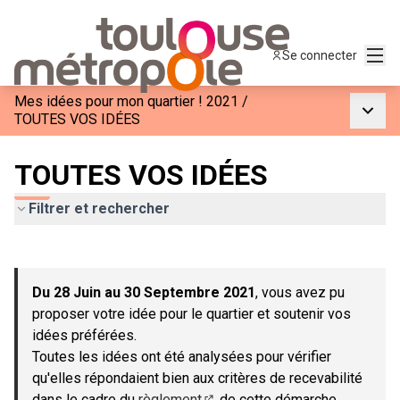
Menu
Se connecter
Mes idées pour mon quartier ! 2021
/
Menu p
TOUTES VOS IDÉES
TOUTES VOS IDÉES
Filtrer et rechercher
Passer la carte
Leaflet
|
©
OpenStreetMap
contributors
L'élément suivant est une carte qui présente les éléments de c
+
Du 28 Juin au 30 Septembre 2021
, vous avez pu
−
proposer votre idée pour le quartier et soutenir vos
idées préférées.
Toutes les idées ont été analysées pour vérifier
qu'elles répondaient bien aux critères de recevabilité
dans le cadre du
règlement
de cette démarche