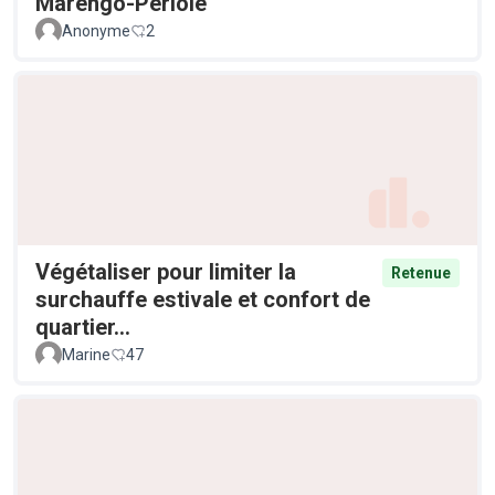
Marengo-Périole
Anonyme
2
Végétaliser pour limiter la
Retenue
surchauffe estivale et confort de
quartier...
Marine
47