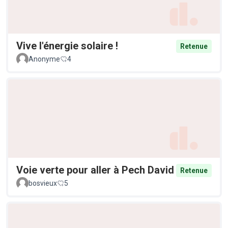
Vive l'énergie solaire !
Retenue
Anonyme
4
Voie verte pour aller à Pech David
Retenue
bosvieux
5