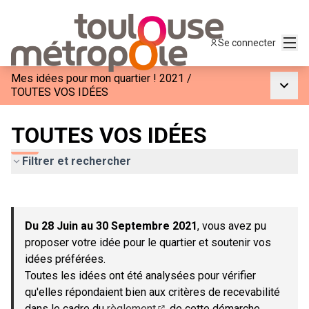
Menu
Se connecter
Mes idées pour mon quartier ! 2021
/
Menu p
TOUTES VOS IDÉES
TOUTES VOS IDÉES
Filtrer et rechercher
Passer la carte
Leaflet
|
©
OpenStreetMap
contributors
L'élément suivant est une carte qui présente les éléments de c
+
Du 28 Juin au 30 Septembre 2021
, vous avez pu
−
proposer votre idée pour le quartier et soutenir vos
idées préférées.
Toutes les idées ont été analysées pour vérifier
qu'elles répondaient bien aux critères de recevabilité
dans le cadre du
règlement
de cette démarche