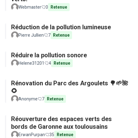
Webmaster
0
Retenue
Réduction de la pollution lumineuse
Pierre Jullien
7
Retenue
Réduire la pollution sonore
Helene31201
4
Retenue
Rénovation du Parc des Argoulets 🌳🌱🌺
🌻
Anonyme
7
Retenue
Réouverture des espaces verts des
bords de Garonne aux toulousains
ErwanPurpan
35
Retenue