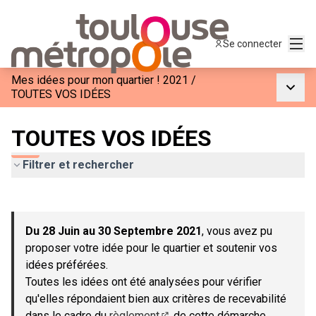
Menu
Se connecter
Mes idées pour mon quartier ! 2021
/
Menu p
TOUTES VOS IDÉES
TOUTES VOS IDÉES
Filtrer et rechercher
Passer la carte
Leaflet
|
©
OpenStreetMap
contributors
L'élément suivant est une carte qui présente les éléments de c
+
Du 28 Juin au 30 Septembre 2021
, vous avez pu
−
proposer votre idée pour le quartier et soutenir vos
idées préférées.
Toutes les idées ont été analysées pour vérifier
qu'elles répondaient bien aux critères de recevabilité
dans le cadre du
règlement
de cette démarche