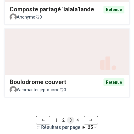
Composte partagé 'lalala'lande
Retenue
Anonyme
0
Boulodrome couvert
Retenue
Webmaster jeparticipe
0
1
2
3
4
Résultats par page :
25