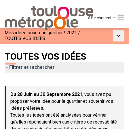
Menu
Se connecter
Mes idées pour mon quartier ! 2021
/
Menu p
TOUTES VOS IDÉES
TOUTES VOS IDÉES
Filtrer et rechercher
Passer la carte
Leaflet
|
©
OpenStreetMap
contributors
L'élément suivant est une carte qui présente les éléments de c
+
Du 28 Juin au 30 Septembre 2021
, vous avez pu
−
proposer votre idée pour le quartier et soutenir vos
idées préférées.
Toutes les idées ont été analysées pour vérifier
qu'elles répondaient bien aux critères de recevabilité
dans le cadre du
règlement
de cette démarche