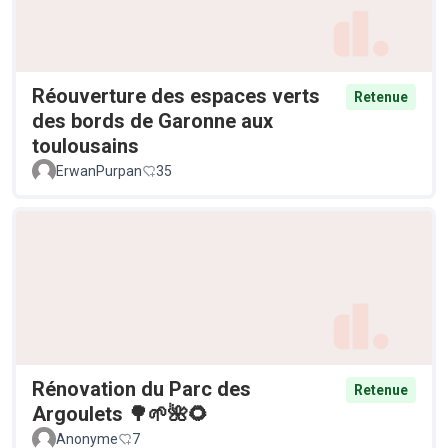
Réouverture des espaces verts
Retenue
des bords de Garonne aux
toulousains
ErwanPurpan
35
Rénovation du Parc des
Retenue
Argoulets 🌳🌱🌺🌻
Anonyme
7