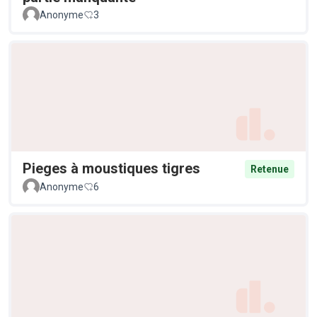
Anonyme
3
Pieges à moustiques tigres
Retenue
Anonyme
6