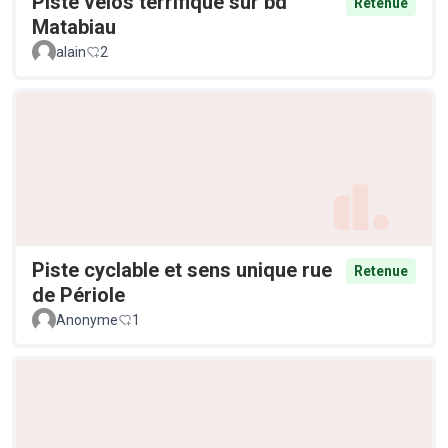
Piste vélos terrifique sur bd
Retenue
Matabiau
alain
2
Piste cyclable et sens unique rue
Retenue
de Périole
Anonyme
1