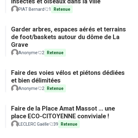
Insectes et oiseaux dans la ville
PIAT Bernard
1
Retenue
Garder arbres, espaces aérés et terrains
de foot/baskets autour du dôme de La
Grave
Anonyme
2
Retenue
Faire des voies vélos et piétons dédiées
et bien délimitées
Anonyme
2
Retenue
Faire de la Place Amat Massot ... une
place ECO-CITOYENNE conviviale !
LECLERC Gaëlle
39
Retenue