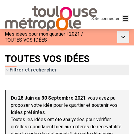
Menu
Se connecter
Mes idées pour mon quartier ! 2021
/
Menu p
TOUTES VOS IDÉES
TOUTES VOS IDÉES
Filtrer et rechercher
Passer la carte
Leaflet
|
©
OpenStreetMap
contributors
L'élément suivant est une carte qui présente les éléments de c
+
Du 28 Juin au 30 Septembre 2021
, vous avez pu
−
proposer votre idée pour le quartier et soutenir vos
idées préférées.
Toutes les idées ont été analysées pour vérifier
qu'elles répondaient bien aux critères de recevabilité
dans le cadre du
règlement
de cette démarche