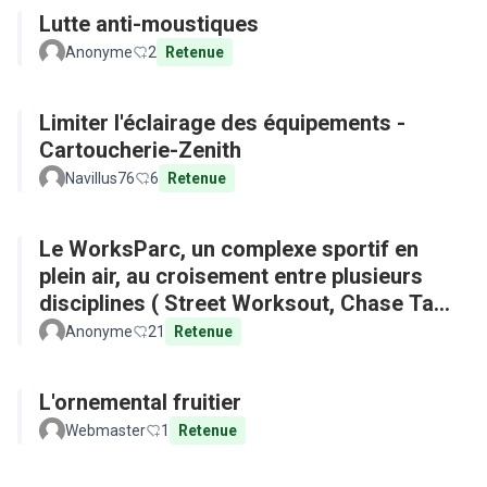
Lutte anti-moustiques
Anonyme
2
Retenue
Limiter l'éclairage des équipements -
Cartoucherie-Zenith
Navillus76
6
Retenue
Le WorksParc, un complexe sportif en
plein air, au croisement entre plusieurs
disciplines ( Street Worksout, Chase Tag,
Parkour)
Anonyme
21
Retenue
L'ornemental fruitier
Webmaster
1
Retenue