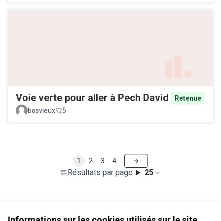
Voie verte pour aller à Pech David
Retenue
bosvieux
5
1
2
3
4
Résultats par page :
25
Voir toutes les propositions retirées
Informations sur les cookies utilisés sur le site