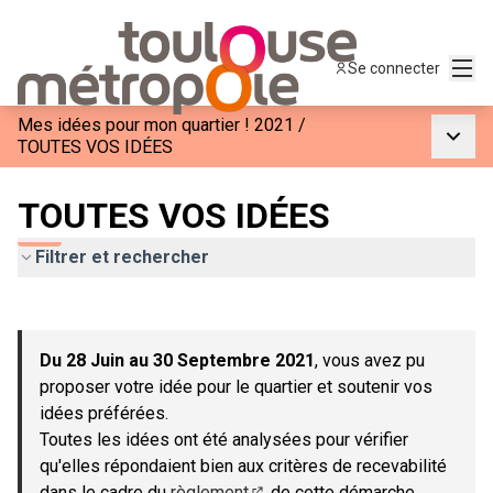
Menu
Se connecter
Mes idées pour mon quartier ! 2021
/
Menu p
TOUTES VOS IDÉES
TOUTES VOS IDÉES
Filtrer et rechercher
Passer la carte
Leaflet
|
©
OpenStreetMap
contributors
L'élément suivant est une carte qui présente les éléments de c
+
Du 28 Juin au 30 Septembre 2021
, vous avez pu
−
proposer votre idée pour le quartier et soutenir vos
idées préférées.
Toutes les idées ont été analysées pour vérifier
qu'elles répondaient bien aux critères de recevabilité
dans le cadre du
règlement
de cette démarche