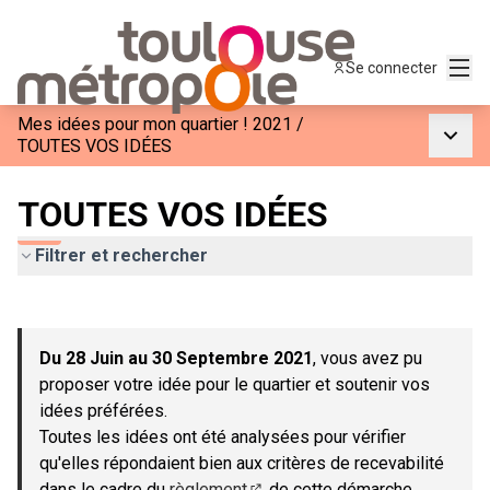
Menu
Se connecter
Mes idées pour mon quartier ! 2021
/
Menu p
TOUTES VOS IDÉES
TOUTES VOS IDÉES
Filtrer et rechercher
Passer la carte
Leaflet
|
©
OpenStreetMap
contributors
L'élément suivant est une carte qui présente les éléments de c
+
Du 28 Juin au 30 Septembre 2021
, vous avez pu
−
proposer votre idée pour le quartier et soutenir vos
idées préférées.
Toutes les idées ont été analysées pour vérifier
qu'elles répondaient bien aux critères de recevabilité
dans le cadre du
règlement
de cette démarche