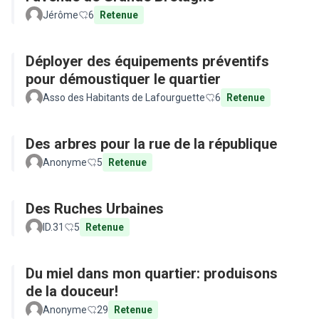
Jérôme
6
Retenue
Déployer des équipements préventifs
pour démoustiquer le quartier
Asso des Habitants de Lafourguette
6
Retenue
Des arbres pour la rue de la république
Anonyme
5
Retenue
Des Ruches Urbaines
ID.31
5
Retenue
Du miel dans mon quartier: produisons
de la douceur!
Anonyme
29
Retenue