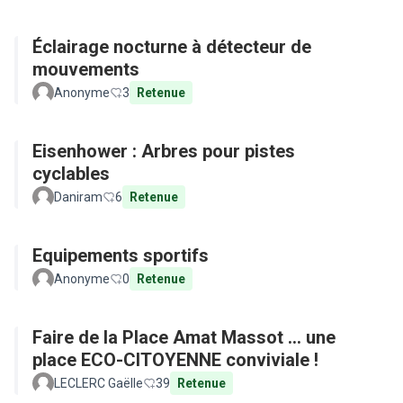
Éclairage nocturne à détecteur de
mouvements
Anonyme
3
Retenue
Eisenhower : Arbres pour pistes
cyclables
Daniram
6
Retenue
Equipements sportifs
Anonyme
0
Retenue
Faire de la Place Amat Massot ... une
place ECO-CITOYENNE conviviale !
LECLERC Gaëlle
39
Retenue