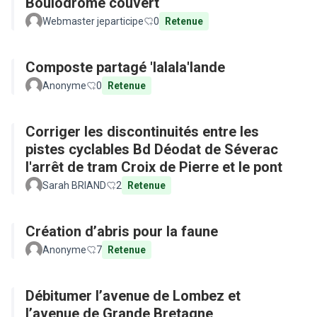
Boulodrome couvert
Webmaster jeparticipe
0
Retenue
Composte partagé 'lalala'lande
Anonyme
0
Retenue
Corriger les discontinuités entre les
pistes cyclables Bd Déodat de Séverac
l'arrêt de tram Croix de Pierre et le pont
Sarah BRIAND
2
Retenue
Création d’abris pour la faune
Anonyme
7
Retenue
Débitumer l’avenue de Lombez et
l’avenue de Grande Bretagne