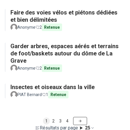
Faire des voies vélos et piétons dédiées
et bien délimitées
Anonyme
2
Retenue
Garder arbres, espaces aérés et terrains
de foot/baskets autour du dôme de La
Grave
Anonyme
2
Retenue
Insectes et oiseaux dans la ville
PIAT Bernard
1
Retenue
1
2
3
4
Résultats par page :
25