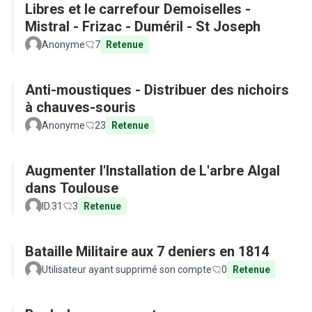
Libres et le carrefour Demoiselles -
Mistral - Frizac - Duméril - St Joseph
Anonyme
7
Retenue
Anti-moustiques - Distribuer des nichoirs
à chauves-souris
Anonyme
23
Retenue
Augmenter l'Installation de L'arbre Algal
dans Toulouse
ID.31
3
Retenue
Bataille Militaire aux 7 deniers en 1814
Utilisateur ayant supprimé son compte
0
Retenue