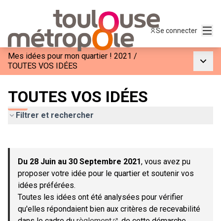
Menu
Se connecter
Mes idées pour mon quartier ! 2021
/
Menu p
TOUTES VOS IDÉES
TOUTES VOS IDÉES
Filtrer et rechercher
Passer la carte
Leaflet
|
©
OpenStreetMap
contributors
L'élément suivant est une carte qui présente les éléments de c
+
Du 28 Juin au 30 Septembre 2021
, vous avez pu
−
proposer votre idée pour le quartier et soutenir vos
idées préférées.
Toutes les idées ont été analysées pour vérifier
qu'elles répondaient bien aux critères de recevabilité
dans le cadre du
règlement
de cette démarche