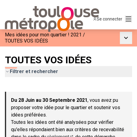
Menu
Se connecter
Mes idées pour mon quartier ! 2021
/
Menu p
TOUTES VOS IDÉES
TOUTES VOS IDÉES
Filtrer et rechercher
Passer la carte
Leaflet
|
©
OpenStreetMap
contributors
L'élément suivant est une carte qui présente les éléments de c
+
Du 28 Juin au 30 Septembre 2021
, vous avez pu
−
proposer votre idée pour le quartier et soutenir vos
idées préférées.
Toutes les idées ont été analysées pour vérifier
qu'elles répondaient bien aux critères de recevabilité
dans le cadre du
règlement
de cette démarche