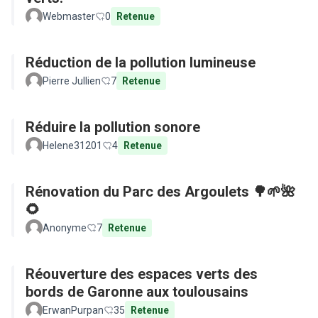
Webmaster
0
Retenue
Réduction de la pollution lumineuse
Pierre Jullien
7
Retenue
Réduire la pollution sonore
Helene31201
4
Retenue
Rénovation du Parc des Argoulets 🌳🌱🌺
🌻
Anonyme
7
Retenue
Réouverture des espaces verts des
bords de Garonne aux toulousains
ErwanPurpan
35
Retenue