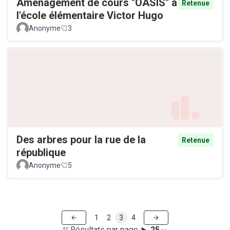
Aménagement de cours "OASIS" à
Retenue
l'école élémentaire Victor Hugo
Anonyme
3
Des arbres pour la rue de la
Retenue
république
Anonyme
5
1
2
3
4
Résultats par page :
25