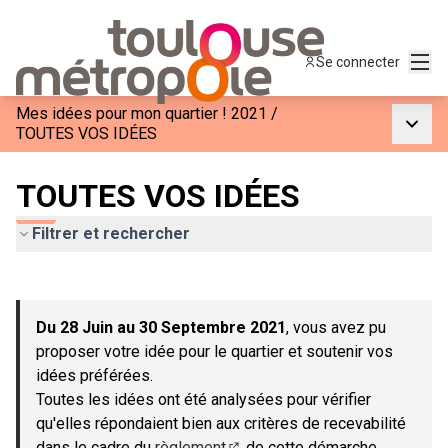
Menu
Se connecter
Mes idées pour mon quartier ! 2021
/
Menu p
TOUTES VOS IDÉES
TOUTES VOS IDÉES
Filtrer et rechercher
Passer la carte
Leaflet
|
©
OpenStreetMap
contributors
L'élément suivant est une carte qui présente les éléments de c
+
Du 28 Juin au 30 Septembre 2021
, vous avez pu
−
proposer votre idée pour le quartier et soutenir vos
idées préférées.
Toutes les idées ont été analysées pour vérifier
qu'elles répondaient bien aux critères de recevabilité
dans le cadre du
règlement
de cette démarche