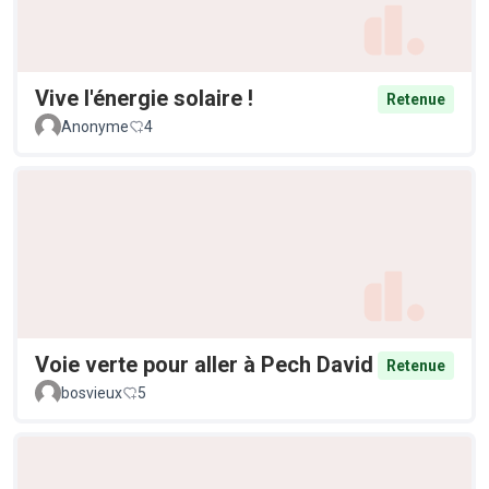
Vive l'énergie solaire !
Retenue
Anonyme
4
Voie verte pour aller à Pech David
Retenue
bosvieux
5