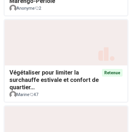
Marengo-Périole
Anonyme
2
Végétaliser pour limiter la
Retenue
surchauffe estivale et confort de
quartier...
Marine
47