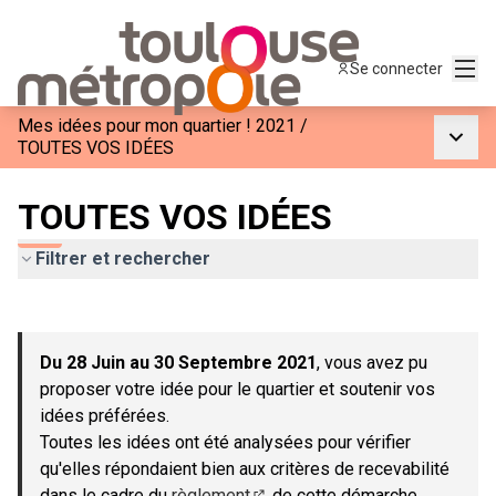
Menu
Se connecter
Mes idées pour mon quartier ! 2021
/
Menu p
TOUTES VOS IDÉES
TOUTES VOS IDÉES
Filtrer et rechercher
Passer la carte
Leaflet
|
©
OpenStreetMap
contributors
L'élément suivant est une carte qui présente les éléments de c
+
Du 28 Juin au 30 Septembre 2021
, vous avez pu
−
proposer votre idée pour le quartier et soutenir vos
idées préférées.
Toutes les idées ont été analysées pour vérifier
qu'elles répondaient bien aux critères de recevabilité
dans le cadre du
règlement
de cette démarche