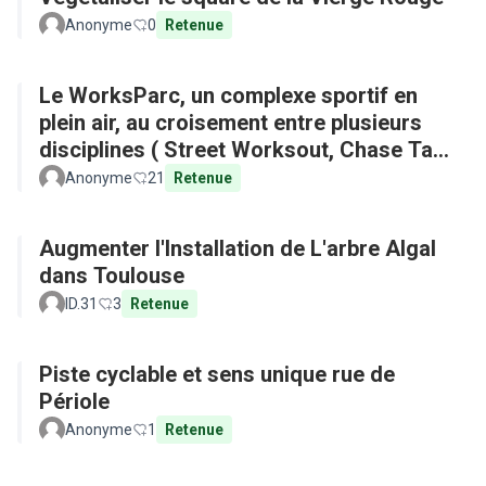
Anonyme
0
Retenue
Le WorksParc, un complexe sportif en
plein air, au croisement entre plusieurs
disciplines ( Street Worksout, Chase Tag,
Parkour)
Anonyme
21
Retenue
Augmenter l'Installation de L'arbre Algal
dans Toulouse
ID.31
3
Retenue
Piste cyclable et sens unique rue de
Périole
Anonyme
1
Retenue