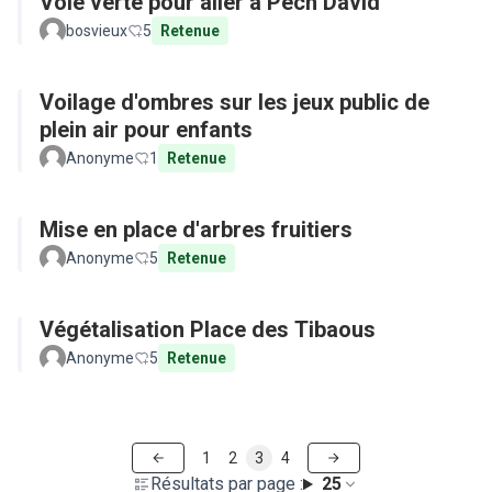
Voie verte pour aller à Pech David
bosvieux
5
Retenue
Voilage d'ombres sur les jeux public de
plein air pour enfants
Anonyme
1
Retenue
Mise en place d'arbres fruitiers
Anonyme
5
Retenue
Végétalisation Place des Tibaous
Anonyme
5
Retenue
1
2
3
4
Résultats par page :
25