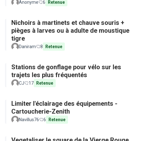
Anonyme
6
Retenue
Nichoirs à martinets et chauve souris +
pièges à larves ou à adulte de moustique
tigre
Daniram
8
Retenue
Stations de gonflage pour vélo sur les
trajets les plus fréquentés
CJ
17
Retenue
Limiter l'éclairage des équipements -
Cartoucherie-Zenith
Navillus76
6
Retenue
Vegetaliser le square de la Vierge Rouge