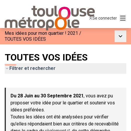
Menu
Se connecter
Mes idées pour mon quartier ! 2021
/
Menu p
TOUTES VOS IDÉES
TOUTES VOS IDÉES
Filtrer et rechercher
Passer la carte
Leaflet
|
©
OpenStreetMap
contributors
L'élément suivant est une carte qui présente les éléments de c
+
Du 28 Juin au 30 Septembre 2021
, vous avez pu
−
proposer votre idée pour le quartier et soutenir vos
idées préférées.
Toutes les idées ont été analysées pour vérifier
qu'elles répondaient bien aux critères de recevabilité
dans le cadre du
règlement
de cette démarche