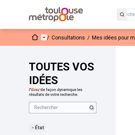
Accueil
Menu principal
/
Consultations
/
Mes idées pour mo
Passer
L'élément
+
−
TOUTES VOS
IDÉES
Filtrez de façon dynamique les
résultats de votre recherche.
État