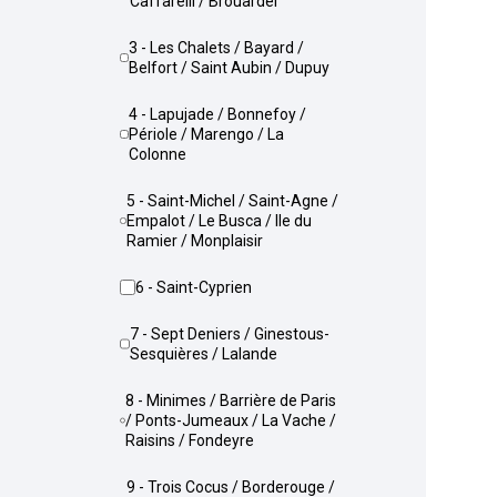
Caffarelli / Brouardel
3 - Les Chalets / Bayard /
Belfort / Saint Aubin / Dupuy
4 - Lapujade / Bonnefoy /
Périole / Marengo / La
Colonne
5 - Saint-Michel / Saint-Agne /
Empalot / Le Busca / Ile du
Ramier / Monplaisir
6 - Saint-Cyprien
7 - Sept Deniers / Ginestous-
Sesquières / Lalande
8 - Minimes / Barrière de Paris
/ Ponts-Jumeaux / La Vache /
Raisins / Fondeyre
9 - Trois Cocus / Borderouge /