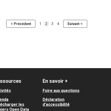
Précédent
1
2
3
4
Suivant
ssources
En savoir +
ivités
Foire aux questions
enda
Déclaration
lécharger les
d'accessibilité
hiers Open Data