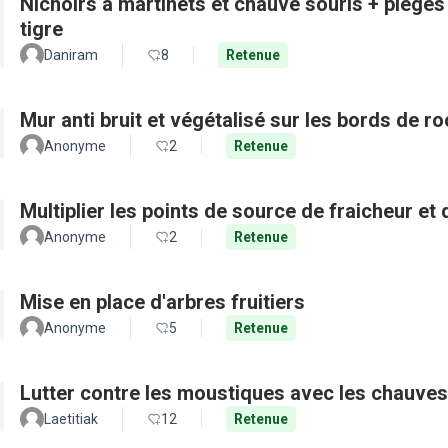
Nichoirs à martinets et chauve souris + pièges
tigre
Daniram
8
Retenue
Mur anti bruit et végétalisé sur les bords de r
Anonyme
2
Retenue
Multiplier les points de source de fraicheur et
Anonyme
2
Retenue
Mise en place d'arbres fruitiers
Anonyme
5
Retenue
Lutter contre les moustiques avec les chauves
Laetitiak
12
Retenue