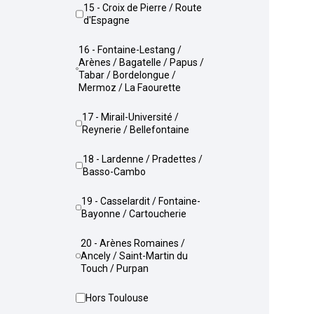
15 - Croix de Pierre / Route
d'Espagne
16 - Fontaine-Lestang /
Arènes / Bagatelle / Papus /
Tabar / Bordelongue /
Mermoz / La Faourette
17 - Mirail-Université /
Reynerie / Bellefontaine
18 - Lardenne / Pradettes /
Basso-Cambo
19 - Casselardit / Fontaine-
Bayonne / Cartoucherie
20 - Arènes Romaines /
Ancely / Saint-Martin du
Touch / Purpan
Hors Toulouse