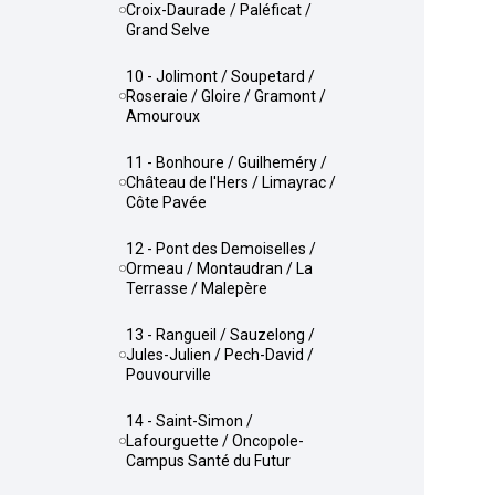
Croix-Daurade / Paléficat /
Grand Selve
10 - Jolimont / Soupetard /
Roseraie / Gloire / Gramont /
Amouroux
11 - Bonhoure / Guilheméry /
Château de l'Hers / Limayrac /
Côte Pavée
12 - Pont des Demoiselles /
Ormeau / Montaudran / La
Terrasse / Malepère
13 - Rangueil / Sauzelong /
Jules-Julien / Pech-David /
Pouvourville
14 - Saint-Simon /
Lafourguette / Oncopole-
Campus Santé du Futur