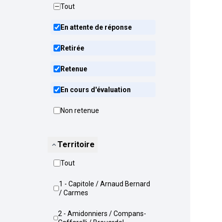
Tout
En attente de réponse
Retirée
Retenue
En cours d'évaluation
Non retenue
Territoire
Tout
1 - Capitole / Arnaud Bernard
/ Carmes
2 - Amidonniers / Compans-