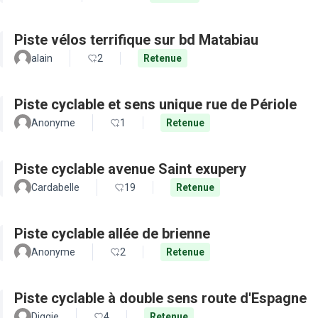
Piste vélos terrifique sur bd Matabiau
alain
2
Retenue
Piste cyclable et sens unique rue de Périole
Anonyme
1
Retenue
Piste cyclable avenue Saint exupery
Cardabelle
19
Retenue
Piste cyclable allée de brienne
Anonyme
2
Retenue
Piste cyclable à double sens route d'Espagne
Diggie
4
Retenue