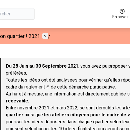
En savoir
Menu utilisateur
n quartier ! 2021
/
 la carte
 suivant est une carte qui présente les éléments de cette page co
Du 28 Juin au 30 Septembre 2021
, vous avez pu proposer v
préférées.
Toutes les idées ont été analysées pour vérifier qu'elles répo
cadre du
règlement
de cette démarche participative.
(S'ouvre dans un nouvel onglet)
Au fur et à mesure, une information est directement publiée 
recevable
.
Entre novembre 2021 et mars 2022, se sont déroulés les
ate
quartier
ainsi que
les ateliers citoyens pour le cadre de v
prioriser les idées déposées dans chaque quartier selon leu
puissent sélectionner les 10 idées finalistes qui seront soum