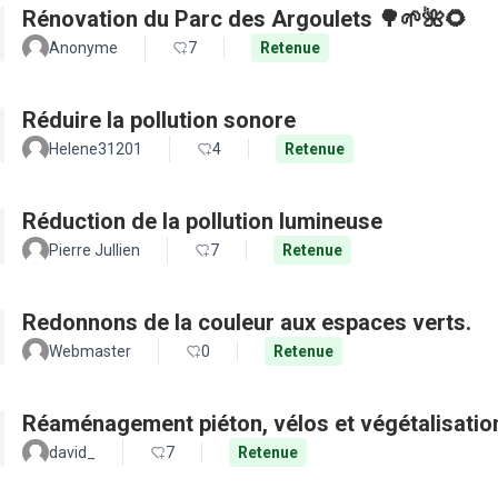
Rénovation du Parc des Argoulets 🌳🌱🌺🌻
Anonyme
7
Retenue
Réduire la pollution sonore
Helene31201
4
Retenue
Réduction de la pollution lumineuse
Pierre Jullien
7
Retenue
Redonnons de la couleur aux espaces verts.
Webmaster
0
Retenue
Réaménagement piéton, vélos et végétalisation
david_
7
Retenue