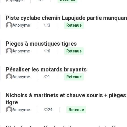
Piste cyclabe chemin Lapujade partie manquan
Anonyme
3
Retenue
Pieges à moustiques tigres
Anonyme
6
Retenue
Pénaliser les motards bruyants
Anonyme
1
Retenue
Nichoirs à martinets et chauve souris + pièges
tigre
Anonyme
24
Retenue