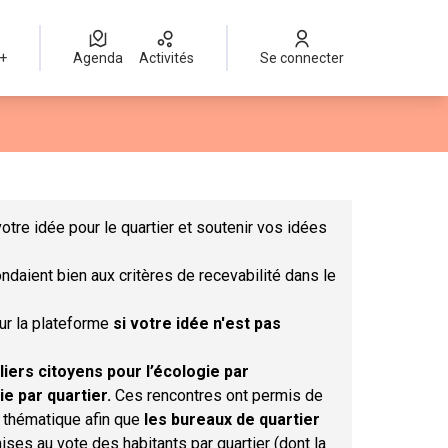
 +
Agenda
Activités
Se connecter
Leaflet
|
©
OpenStreetMap
contributors
mme des points de carte. L'élément peut être utilisé avec un lect
otre idée pour le quartier et soutenir vos idées
ndaient bien aux critères de recevabilité dans le
sur la plateforme
si votre idée n'est pas
liers citoyens pour l’écologie par
ie par quartier.
Ces rencontres ont permis de
r thématique afin que
les bureaux de quartier
ises au vote des habitants par quartier (dont la