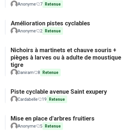
Anonyme
7
Retenue
Amélioration pistes cyclables
Anonyme
2
Retenue
Nichoirs à martinets et chauve souris +
pièges à larves ou à adulte de moustique
tigre
Daniram
8
Retenue
Piste cyclable avenue Saint exupery
Cardabelle
19
Retenue
Mise en place d'arbres fruitiers
Anonyme
5
Retenue