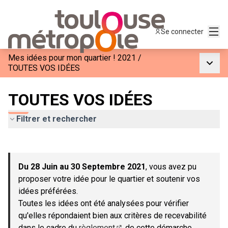
Menu
Se connecter
Mes idées pour mon quartier ! 2021
/
Menu p
TOUTES VOS IDÉES
TOUTES VOS IDÉES
Filtrer et rechercher
Passer la carte
Leaflet
|
©
OpenStreetMap
contributors
L'élément suivant est une carte qui présente les éléments de c
+
Du 28 Juin au 30 Septembre 2021
, vous avez pu
−
proposer votre idée pour le quartier et soutenir vos
idées préférées.
Toutes les idées ont été analysées pour vérifier
qu'elles répondaient bien aux critères de recevabilité
dans le cadre du
règlement
de cette démarche