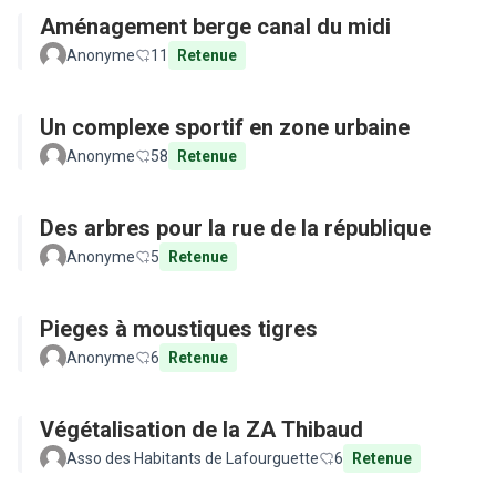
Aménagement berge canal du midi
Anonyme
11
Retenue
Un complexe sportif en zone urbaine
Anonyme
58
Retenue
Des arbres pour la rue de la république
Anonyme
5
Retenue
Pieges à moustiques tigres
Anonyme
6
Retenue
Végétalisation de la ZA Thibaud
Asso des Habitants de Lafourguette
6
Retenue