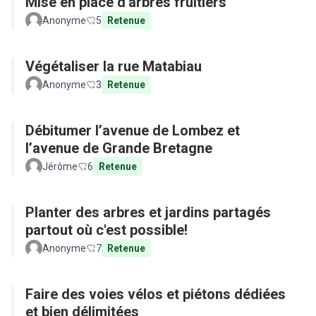
Mise en place d'arbres fruitiers
Anonyme
5
Retenue
Végétaliser la rue Matabiau
Anonyme
3
Retenue
Débitumer l’avenue de Lombez et
l’avenue de Grande Bretagne
Jérôme
6
Retenue
Planter des arbres et jardins partagés
partout où c'est possible!
Anonyme
7
Retenue
Faire des voies vélos et piétons dédiées
et bien délimitées