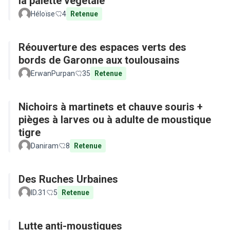
la palette végétale
Héloïse
4
Retenue
Réouverture des espaces verts des
bords de Garonne aux toulousains
ErwanPurpan
35
Retenue
Nichoirs à martinets et chauve souris +
pièges à larves ou à adulte de moustique
tigre
Daniram
8
Retenue
Des Ruches Urbaines
ID.31
5
Retenue
Lutte anti-moustiques