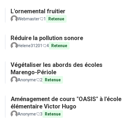
L'ornemental fruitier
Webmaster
1
Retenue
Réduire la pollution sonore
Helene31201
4
Retenue
Végétaliser les abords des écoles
Marengo-Périole
Anonyme
2
Retenue
Aménagement de cours "OASIS" à l'école
élémentaire Victor Hugo
Anonyme
3
Retenue