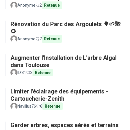
Anonyme
2
Retenue
Rénovation du Parc des Argoulets 🌳🌱🌺
🌻
Anonyme
7
Retenue
Augmenter l'Installation de L'arbre Algal
dans Toulouse
ID.31
3
Retenue
Limiter l'éclairage des équipements -
Cartoucherie-Zenith
Navillus76
6
Retenue
Garder arbres, espaces aérés et terrains