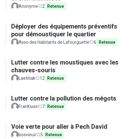
Anonyme
2
Retenue
Déployer des équipements préventifs
pour démoustiquer le quartier
Asso des Habitants de Lafourguette
6
Retenue
Lutter contre les moustiques avec les
chauves-souris
Laetitiak
12
Retenue
Lutter contre la pollution des mégots
FranKoise
7
Retenue
Voie verte pour aller à Pech David
bosvieux
5
Retenue