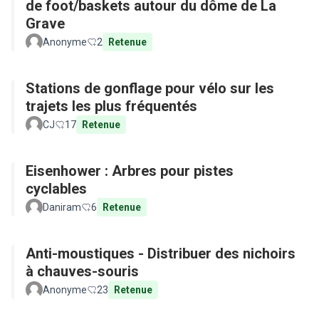
de foot/baskets autour du dôme de La
Grave
Anonyme
2
Retenue
Stations de gonflage pour vélo sur les
trajets les plus fréquentés
CJ
17
Retenue
Eisenhower : Arbres pour pistes
cyclables
Daniram
6
Retenue
Anti-moustiques - Distribuer des nichoirs
à chauves-souris
Anonyme
23
Retenue