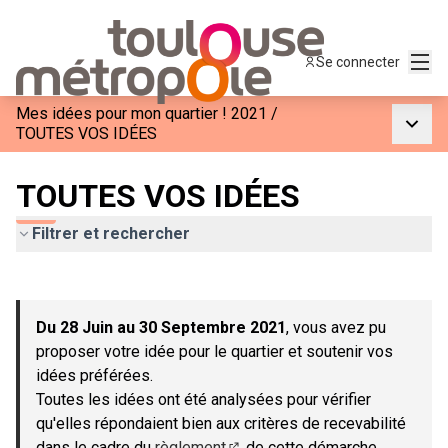
Menu
Se connecter
Mes idées pour mon quartier ! 2021
/
Menu p
TOUTES VOS IDÉES
TOUTES VOS IDÉES
Filtrer et rechercher
Passer la carte
Leaflet
|
©
OpenStreetMap
contributors
L'élément suivant est une carte qui présente les éléments de c
+
Du 28 Juin au 30 Septembre 2021
, vous avez pu
−
proposer votre idée pour le quartier et soutenir vos
idées préférées.
Toutes les idées ont été analysées pour vérifier
qu'elles répondaient bien aux critères de recevabilité
dans le cadre du
règlement
de cette démarche