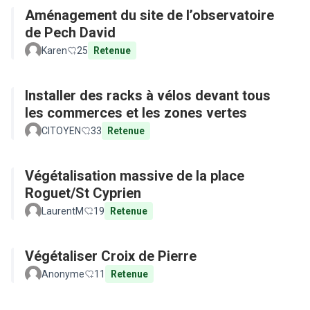
Aménagement du site de l’observatoire
de Pech David
Karen
25
Retenue
Installer des racks à vélos devant tous
les commerces et les zones vertes
CITOYEN
33
Retenue
Végétalisation massive de la place
Roguet/St Cyprien
LaurentM
19
Retenue
Végétaliser Croix de Pierre
Anonyme
11
Retenue