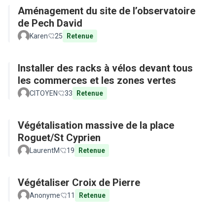
Aménagement du site de l’observatoire
de Pech David
Karen
25
Retenue
Installer des racks à vélos devant tous
les commerces et les zones vertes
CITOYEN
33
Retenue
Végétalisation massive de la place
Roguet/St Cyprien
LaurentM
19
Retenue
Végétaliser Croix de Pierre
Anonyme
11
Retenue