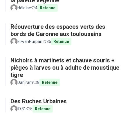
la palette végétale
Héloïse
4
Retenue
Réouverture des espaces verts des
bords de Garonne aux toulousains
ErwanPurpan
35
Retenue
Nichoirs à martinets et chauve souris +
pièges à larves ou à adulte de moustique
tigre
Daniram
8
Retenue
Des Ruches Urbaines
ID.31
5
Retenue