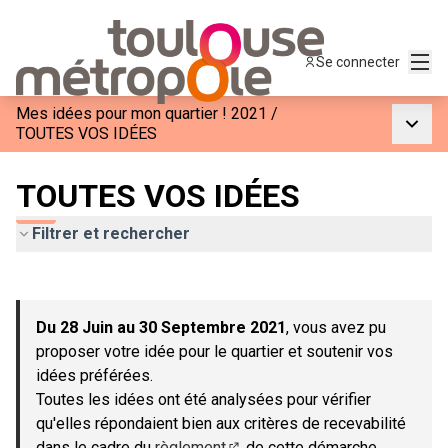
Menu
Se connecter
Mes idées pour mon quartier ! 2021
/
Menu p
TOUTES VOS IDÉES
TOUTES VOS IDÉES
Filtrer et rechercher
Passer la carte
Leaflet
|
©
OpenStreetMap
contributors
L'élément suivant est une carte qui présente les éléments de c
+
Du 28 Juin au 30 Septembre 2021
, vous avez pu
−
proposer votre idée pour le quartier et soutenir vos
idées préférées.
Toutes les idées ont été analysées pour vérifier
qu'elles répondaient bien aux critères de recevabilité
dans le cadre du
règlement
de cette démarche