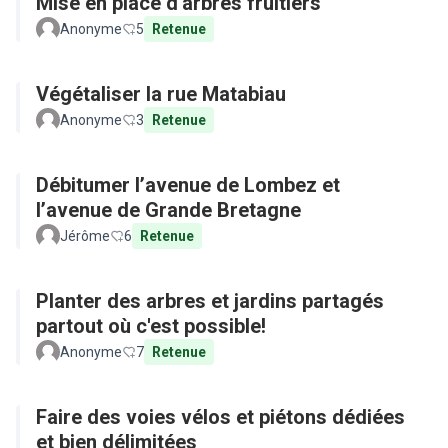
Mise en place d'arbres fruitiers
Anonyme
5
Retenue
Végétaliser la rue Matabiau
Anonyme
3
Retenue
Débitumer l’avenue de Lombez et
l’avenue de Grande Bretagne
Jérôme
6
Retenue
Planter des arbres et jardins partagés
partout où c'est possible!
Anonyme
7
Retenue
Faire des voies vélos et piétons dédiées
et bien délimitées