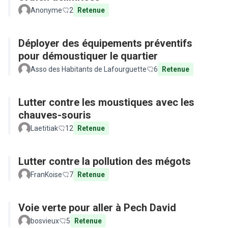
Anonyme
2
Retenue
Déployer des équipements préventifs
pour démoustiquer le quartier
Asso des Habitants de Lafourguette
6
Retenue
Lutter contre les moustiques avec les
chauves-souris
Laetitiak
12
Retenue
Lutter contre la pollution des mégots
FranKoise
7
Retenue
Voie verte pour aller à Pech David
bosvieux
5
Retenue