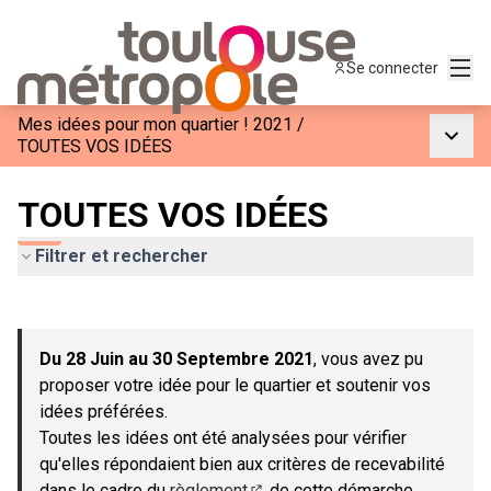
Menu
Se connecter
Mes idées pour mon quartier ! 2021
/
Menu p
TOUTES VOS IDÉES
TOUTES VOS IDÉES
Filtrer et rechercher
Passer la carte
Leaflet
|
©
OpenStreetMap
contributors
L'élément suivant est une carte qui présente les éléments de c
+
Du 28 Juin au 30 Septembre 2021
, vous avez pu
−
proposer votre idée pour le quartier et soutenir vos
idées préférées.
Toutes les idées ont été analysées pour vérifier
qu'elles répondaient bien aux critères de recevabilité
dans le cadre du
règlement
de cette démarche