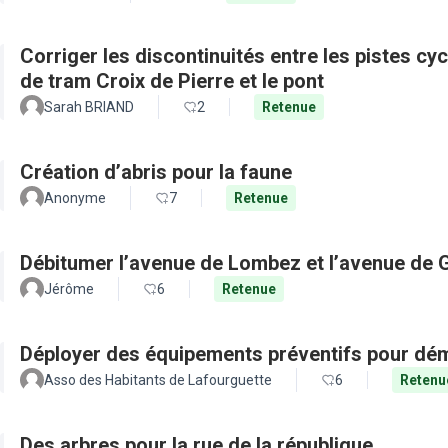
Corriger les discontinuités entre les pistes cy
de tram Croix de Pierre et le pont
Sarah BRIAND
2
Retenue
Création d’abris pour la faune
Anonyme
7
Retenue
Débitumer l’avenue de Lombez et l’avenue de
Jérôme
6
Retenue
Déployer des équipements préventifs pour dém
Asso des Habitants de Lafourguette
6
Retenu
Des arbres pour la rue de la république