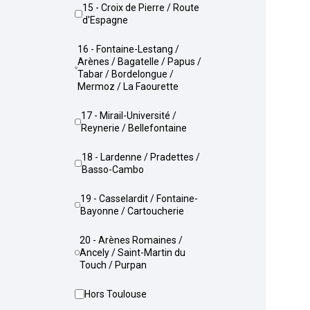
15 - Croix de Pierre / Route
d'Espagne
16 - Fontaine-Lestang /
Arènes / Bagatelle / Papus /
Tabar / Bordelongue /
Mermoz / La Faourette
17 - Mirail-Université /
Reynerie / Bellefontaine
18 - Lardenne / Pradettes /
Basso-Cambo
19 - Casselardit / Fontaine-
Bayonne / Cartoucherie
20 - Arènes Romaines /
Ancely / Saint-Martin du
Touch / Purpan
Hors Toulouse