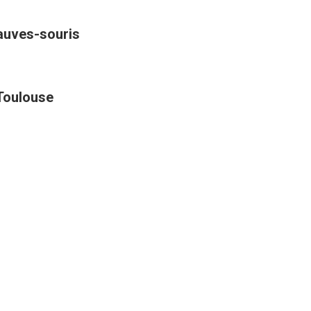
hauves-souris
 Toulouse