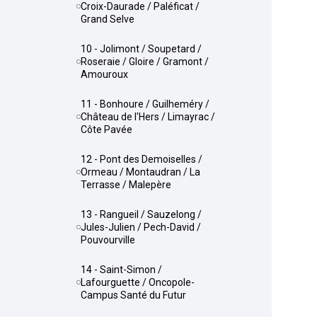
Croix-Daurade / Paléficat /
Grand Selve
10 - Jolimont / Soupetard /
Roseraie / Gloire / Gramont /
Amouroux
11 - Bonhoure / Guilheméry /
Château de l'Hers / Limayrac /
Côte Pavée
12 - Pont des Demoiselles /
Ormeau / Montaudran / La
Terrasse / Malepère
13 - Rangueil / Sauzelong /
Jules-Julien / Pech-David /
Pouvourville
14 - Saint-Simon /
Lafourguette / Oncopole-
Campus Santé du Futur