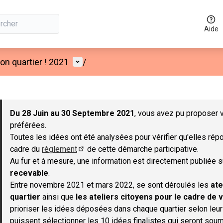
Aide
Menu utilisateur
n quartier ! 2021
/
 la carte
 suivant est une carte qui présente les éléments de cette page co
Du 28 Juin au 30 Septembre 2021
, vous avez pu proposer v
préférées.
Toutes les idées ont été analysées pour vérifier qu'elles répo
cadre du
règlement
de cette démarche participative.
(S'ouvre dans un nouvel onglet)
Au fur et à mesure, une information est directement publiée 
recevable
.
Entre novembre 2021 et mars 2022, se sont déroulés les
ate
quartier
ainsi que
les ateliers citoyens pour le cadre de v
prioriser les idées déposées dans chaque quartier selon leu
puissent sélectionner les 10 idées finalistes qui seront soum