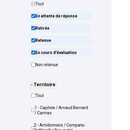
Tout
En attente de réponse
Retirée
Retenue
En cours d'évaluation
Non retenue
Territoire
Tout
1 - Capitole / Arnaud Bernard
/ Carmes
2 - Amidonniers / Compans-