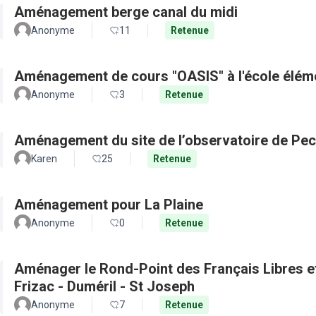
Aménagement berge canal du midi
Anonyme
11
Retenue
Aménagement de cours "OASIS" à l'école élém
Anonyme
3
Retenue
Aménagement du site de l’observatoire de Pec
Karen
25
Retenue
Aménagement pour La Plaine
Anonyme
0
Retenue
Aménager le Rond-Point des Français Libres et 
Frizac - Duméril - St Joseph
Anonyme
7
Retenue