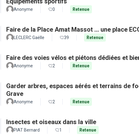
Equipements sportifs
Anonyme
0
Retenue
Faire de la Place Amat Massot ... une place E
LECLERC Gaëlle
39
Retenue
Faire des voies vélos et piétons dédiées et bie
Anonyme
2
Retenue
Garder arbres, espaces aérés et terrains de f
Grave
Anonyme
2
Retenue
Insectes et oiseaux dans la ville
PIAT Bernard
1
Retenue