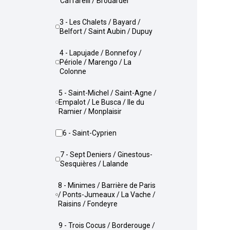
Caffarelli / Brouardel
3 - Les Chalets / Bayard /
Belfort / Saint Aubin / Dupuy
4 - Lapujade / Bonnefoy /
Périole / Marengo / La
Colonne
5 - Saint-Michel / Saint-Agne /
Empalot / Le Busca / Ile du
Ramier / Monplaisir
6 - Saint-Cyprien
7 - Sept Deniers / Ginestous-
Sesquières / Lalande
8 - Minimes / Barrière de Paris
/ Ponts-Jumeaux / La Vache /
Raisins / Fondeyre
9 - Trois Cocus / Borderouge /