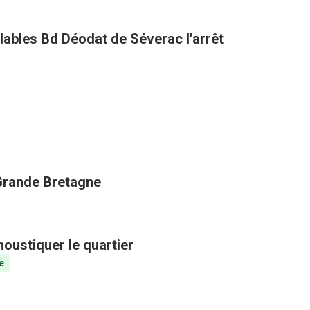
clables Bd Déodat de Séverac l'arrêt
 Grande Bretagne
oustiquer le quartier
e