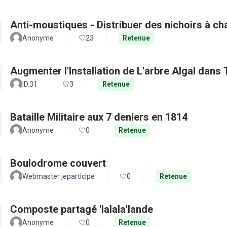
Anti-moustiques - Distribuer des nichoirs à c
Anonyme
23
Retenue
Augmenter l'Installation de L'arbre Algal dans
ID.31
3
Retenue
Bataille Militaire aux 7 deniers en 1814
Anonyme
0
Retenue
Boulodrome couvert
Webmaster jeparticipe
0
Retenue
Composte partagé 'lalala'lande
Anonyme
0
Retenue