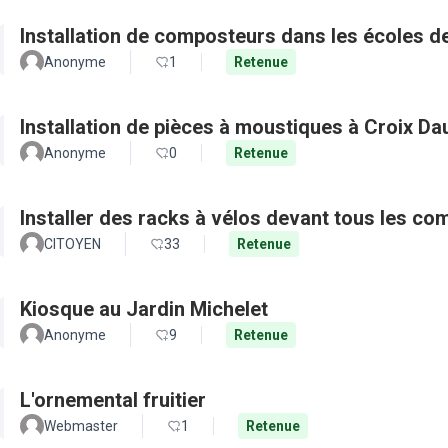
Installation de composteurs dans les écoles de 
Anonyme
1
Retenue
Installation de pièces à moustiques à Croix D
Anonyme
0
Retenue
Installer des racks à vélos devant tous les c
CITOYEN
33
Retenue
Kiosque au Jardin Michelet
Anonyme
9
Retenue
L'ornemental fruitier
Webmaster
1
Retenue