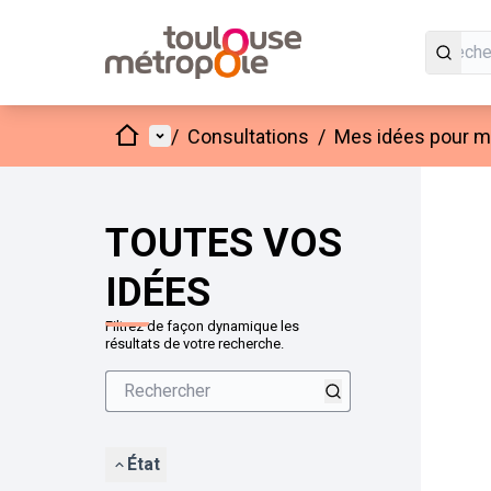
Accueil
Menu principal
/
Consultations
/
Mes idées pour mo
Passer
L'élément
+
−
TOUTES VOS
IDÉES
Filtrez de façon dynamique les
résultats de votre recherche.
État