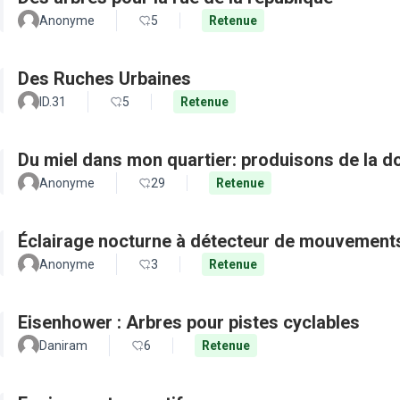
Anonyme
5
Retenue
Des Ruches Urbaines
ID.31
5
Retenue
Du miel dans mon quartier: produisons de la d
Anonyme
29
Retenue
Éclairage nocturne à détecteur de mouvement
Anonyme
3
Retenue
Eisenhower : Arbres pour pistes cyclables
Daniram
6
Retenue