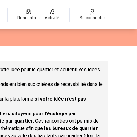
Rencontres
Activité
Se connecter
Leaflet
|
©
OpenStreetMap
contributors
mme des points de carte. L'élément peut être utilisé avec un lect
otre idée pour le quartier et soutenir vos idées
ndaient bien aux critères de recevabilité dans le
sur la plateforme
si votre idée n'est pas
liers citoyens pour l’écologie par
ie par quartier.
Ces rencontres ont permis de
r thématique afin que
les bureaux de quartier
ises au vote des habitants par quartier (dont la