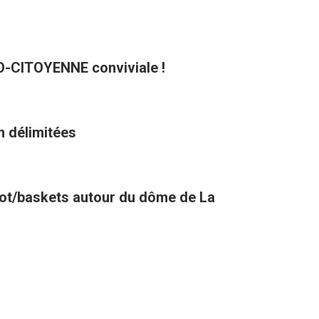
CO-CITOYENNE conviviale !
n délimitées
oot/baskets autour du dôme de La