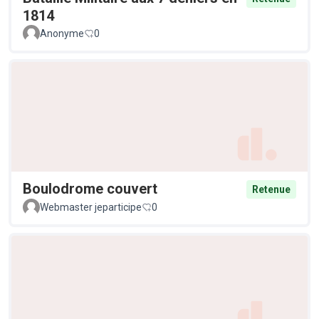
1814
Anonyme
0
Boulodrome couvert
Retenue
Webmaster jeparticipe
0