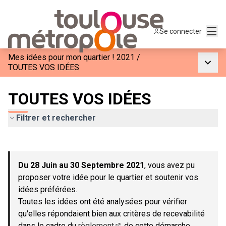
Menu
Se connecter
Mes idées pour mon quartier ! 2021
/
Menu p
TOUTES VOS IDÉES
TOUTES VOS IDÉES
Filtrer et rechercher
Passer la carte
Leaflet
|
©
OpenStreetMap
contributors
L'élément suivant est une carte qui présente les éléments de c
+
Du 28 Juin au 30 Septembre 2021
, vous avez pu
−
proposer votre idée pour le quartier et soutenir vos
idées préférées.
Toutes les idées ont été analysées pour vérifier
qu'elles répondaient bien aux critères de recevabilité
dans le cadre du
règlement
de cette démarche