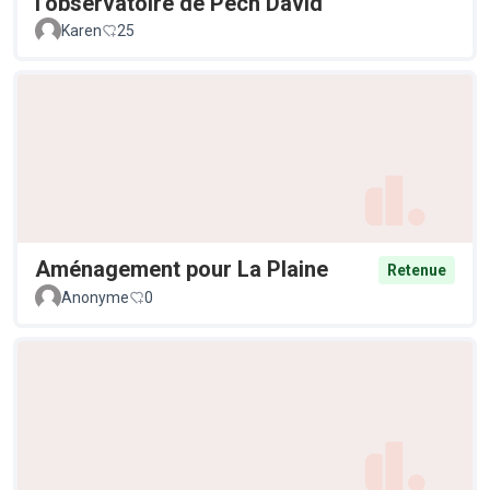
l’observatoire de Pech David
Karen
25
Aménagement pour La Plaine
Retenue
Anonyme
0