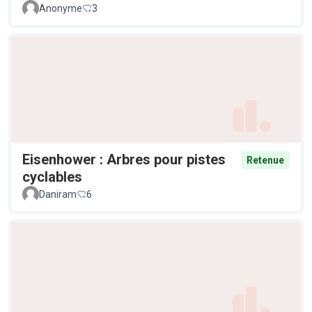
Anonyme
3
Eisenhower : Arbres pour pistes
Retenue
cyclables
Daniram
6