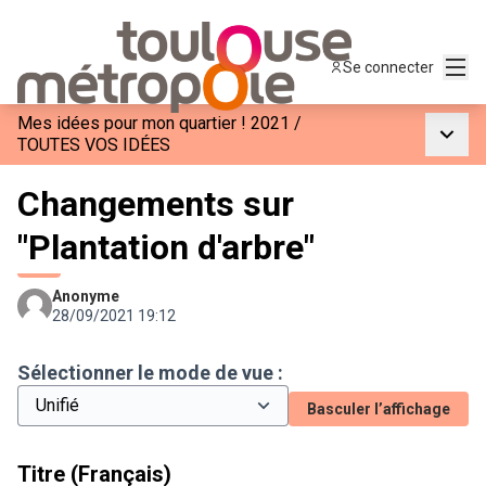
Menu
Se connecter
Mes idées pour mon quartier ! 2021
/
Menu p
TOUTES VOS IDÉES
Changements sur
"Plantation d'arbre"
Anonyme
28/09/2021 19:12
Sélectionner le mode de vue :
Basculer l’affichage
Titre (Français)