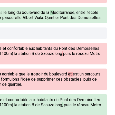
l, le long du boulevard de la
M
éditerranée, entre l’école
 passerelle Albert Viala. Quartier Pont des Demoiselles
le et
confortable
aux habitants du Pont
des Demoiselles
1100m) la station B de
Saouzelong
puis le réseau
Metro
s agréable que le trottoir du boulevard
et
est un parcours
formulons l’idée de supprimer ces obstacles, puis de
 de quartier.
able et confortable aux habitants du Pont des Demoiselles
à 1100m) la station B de Saouzelong
,
puis le réseau Metro