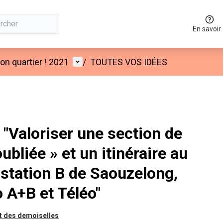
En savoir
Menu utilisateur
n quartier ! 2021
/
TOUTES VOS IDÉES
"Valoriser une section de
ubliée » et un itinéraire au
a station B de Saouzelong,
 A+B et Téléo"
t des demoiselles