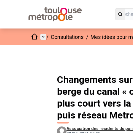
Accueil
Menu principal
/
Consultations
/
Mes idées pour mo
Changements sur 
berge du canal « o
plus court vers l
puis réseau Metro
Association des résidents du pon