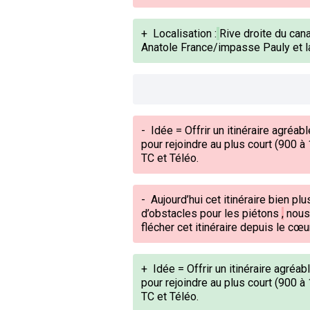
+
Localisation :
Rive droite du cana
Anatole France/impasse Pauly et la
-
Idée = Offrir un itinéraire agréab
pour
rejoindre
au plus court
(900 à 
TC et Téléo.
-
Aujourd’hui cet itinéraire
bien plu
d’obstacles pour les piétons
,
nous 
flécher cet itinéraire depuis le cœur
+
Idée = Offrir un itinéraire agré
pour rejoindre au plus court (900 
TC et Téléo.