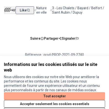
Nature
3 - Les Chalets / Bayard / Belfort /
+42
Like
Filtrer les résultats de la catégorie : Nature en vill
Filtrer les résultats pour le secteur : 3
en ville
Saint Aubin / Dupuy
Suivre
Partager
Signaler
Référence : prod-PROP-2021-09-2740
Numéro de version 1
(sur 1)
voir les autres versions
Vérifiez l'empreinte numérique
Informations sur les cookies utilisés sur le site
web
Nous utilisons des cookies sur notre site Web pour améliorer la
Conditions d'utilisation
performance et les contenus du site. Les cookies nous
Paramètres des cookies
permettent de fournir une expérience utilisateur et un contenu
Je participe ! sur X
Je participe ! sur Facebook
Je participe ! sur Instagram
plus personnalisés à partir de nos canaux de médias sociaux.
(Lien externe)
(Lien externe)
(Lien externe)
Tout accepter
Accepter seulement les cookies essentiels
Licence Cre
(Lien extern