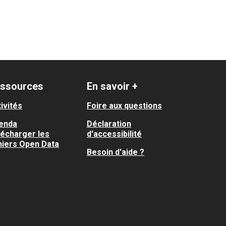
ssources
En savoir +
ivités
Foire aux questions
enda
Déclaration
lécharger les
d'accessibilité
hiers Open Data
Besoin d'aide ?