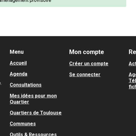
 aménagement provisoire
Mon compte
Re
Menu
Accueil
Créer un compte
Act
Agenda
Se connecter
Ag
Té
.
Consultations
fic
Mes idées pour mon
Quartier
Quartiers de Toulouse
Communes
Outils & Ressources