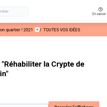
En savoir
Menu utilisateur
n quartier ! 2021
/
TOUTES VOS IDÉES
Réhabiliter la Crypte de
in"