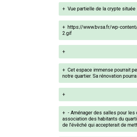
+
Vue partielle de la crypte située 
+
https://www.bvsa.fr/wp-conten
2.gif
+
+
Cet espace immense pourrait per
notre quartier. Sa rénovation pourr
+
+
- Aménager des salles pour les d
association des habitants du quart
de l’évêché qui accepterait de mett