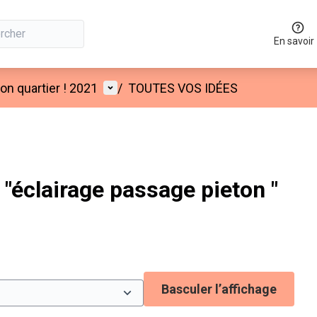
En savoir
Menu utilisateur
n quartier ! 2021
/
TOUTES VOS IDÉES
"éclairage passage pieton "
Basculer l’affichage