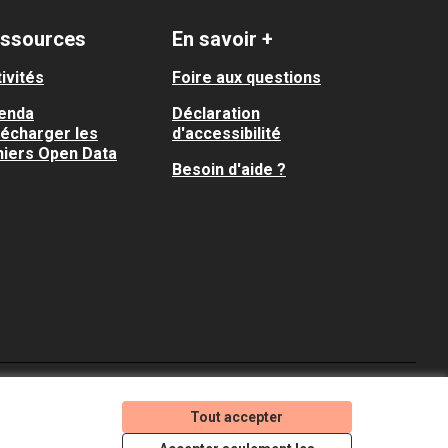
ssources
En savoir +
ivités
Foire aux questions
enda
Déclaration
lécharger les
d'accessibilité
hiers Open Data
Besoin d'aide ?
Je participe ! sur X
Je participe ! sur Faceboo
Je participe ! sur In
Tout accepter
(Lien externe)
(Lien externe)
(Lien externe)