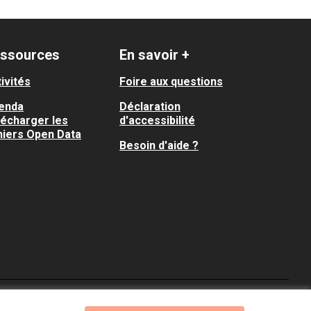
ssources
En savoir +
ivités
Foire aux questions
enda
Déclaration
lécharger les
d'accessibilité
hiers Open Data
Besoin d'aide ?
Je participe ! sur X
Je participe ! sur Faceboo
Je participe ! sur In