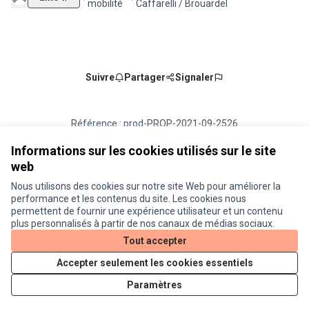
Filtrer les résultats de la catégorie : Éco-mobilité
Filtrer les résultats pour le secteur : 2 -
mobilité
Caffarelli / Brouardel
Suivre
Partager
Signaler
Référence : prod-PROP-2021-09-2526
Numéro de version 1
(sur 1)
voir les autres versions
Vérifiez l'empreinte numérique
Informations sur les cookies utilisés sur le site
web
Nous utilisons des cookies sur notre site Web pour améliorer la
Conditions d'utilisation
performance et les contenus du site. Les cookies nous
Paramètres des cookies
permettent de fournir une expérience utilisateur et un contenu
Je participe ! sur X
Je participe ! sur Facebook
Je participe ! sur Instagram
plus personnalisés à partir de nos canaux de médias sociaux.
(Lien externe)
(Lien externe)
(Lien externe)
Tout accepter
Accepter seulement les cookies essentiels
Licence Cre
(Lien extern
Paramètres
(Lien externe)
Site réalisé grâce au
logiciel libre Decidim
.
(Lien externe)