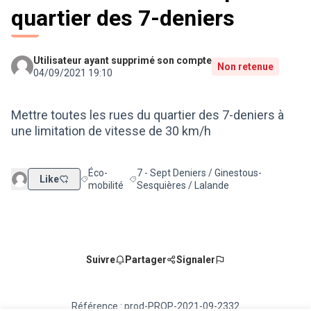
quartier des 7-deniers
Utilisateur ayant supprimé son compte
Non retenue
04/09/2021 19:10
Mettre toutes les rues du quartier des 7-deniers à
une limitation de vitesse de 30 km/h
Éco-
7 - Sept Deniers / Ginestous-
Like
Filtrer les résultats de la catégorie : Éco-mobilité
Filtrer les résultats pour le secteur : 7 -
mobilité
Sesquières / Lalande
Suivre
Partager
Signaler
Référence : prod-PROP-2021-09-2332